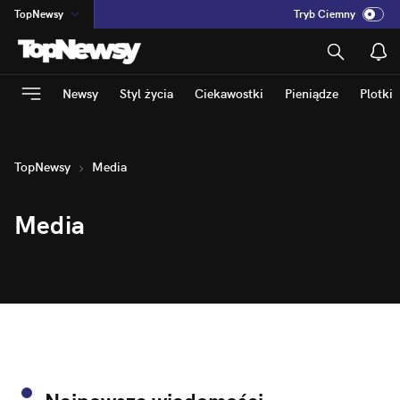
TopNewsy
Tryb Ciemny
na
:
Temat
INN
:
Poland
Newsy
Styl życia
Ciekawostki
Pieniądze
Plotki
ASZ
:
dziennik
mama
:
DU
dad
:
HERO
TopNewsy
Media
Rozrywka
Media