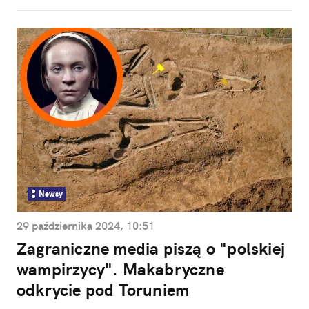
Newsy
29 października 2024, 10:51
Zagraniczne media piszą o "polskiej
wampirzycy". Makabryczne
odkrycie pod Toruniem