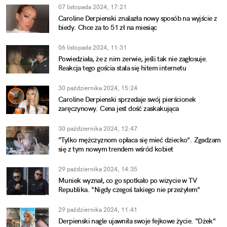
07 listopada 2024, 17:21
Caroline Derpienski znalazła nowy sposób na wyjście z
biedy. Chce za to 51 zł na miesiąc
06 listopada 2024, 11:31
Powiedziała, że z nim zerwie, jeśli tak nie zagłosuje.
Reakcja tego gościa stała się hitem internetu
30 października 2024, 15:24
Caroline Derpienski sprzedaje swój pierścionek
zaręczynowy. Cena jest dość zaskakująca
30 października 2024, 12:47
"Tylko mężczyznom opłaca się mieć dziecko". Zgadzam
się z tym nowym trendem wśród kobiet
29 października 2024, 14:35
Muniek wyznał, co go spotkało po wizycie w TV
Republika. "Nigdy czegoś takiego nie przeżyłem"
29 października 2024, 11:41
Derpienski nagle ujawniła swoje fejkowe życie. "Dżek"