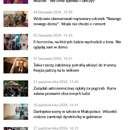
widzów. "Nie umie śpiewać i tańczyć"
04 listopada 2024, 10:55
Widzowie obsmarowali najnowszy odcinek "Naszego
nowego domu". Wcale nie chodzi o remont
02 listopada 2024, 15:24
5 horrorów, na których ludzie wychodzili z kina. Nie
oglądaj sam w domu
01 listopada 2024, 15:21
Takie rzeczy żałobnicy potrafią włożyć do trumny.
Księża patrzą na to wilkiem
31 października 2024, 13:43
Zażądali astronomicznej opłaty za pogrzeb. Kuria
zalana pozwami oburzonych ludzi
30 października 2024, 16:41
Dantejskie sceny w szkole w Małopolsce. Wściekli
rodzice zamknęli dyrektorkę w gabinecie
27 października 2024, 16:31