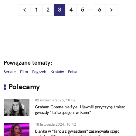
...
<
1
2
3
4
5
6
>
Powiązane tematy:
Seriale
Film
Pogrzeb
Kraków
Polsat
Polecamy
02 września 2025, 10:32
Graham Greene nie żyje. Ujawnili przyczynę śmierci
gwiazdy "Tańczącego z wilkami"
18 listopada 2024, 10:42
Blanka w "Tańcu z gwiazdami" zażenowała część