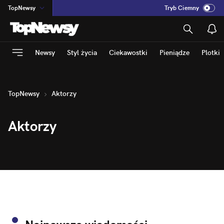
TopNewsy
Tryb Ciemny
na
:
Temat
INN
:
Poland
Newsy
Styl życia
Ciekawostki
Pieniądze
Plotki
ASZ
:
dziennik
mama
:
DU
dad
:
HERO
TopNewsy
Aktorzy
Rozrywka
Aktorzy