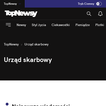
TopNewsy
Tryb Ciemny
na
:
Temat
INN
:
Poland
Newsy
Styl życia
Ciekawostki
Pieniądze
Plotki
ASZ
:
dziennik
mama
:
DU
dad
:
HERO
TopNewsy
Urząd skarbowy
Rozrywka
Urząd skarbowy