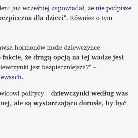
ent już 
wcześniej zapowiadał, że nie podpisze 
ebezpieczna dla dzieci"
. Również o tym 
 dawka hormonów może dziewczynce 
fakcie, że drugą opcją na tej wadze jest 
. Chwila – a więc ta dla dziewczynki jest bezpieczniejsza?" – 
Newsach
.
wicowi politycy – 
dziewczynki według was 
j, ale są wystarczająco dorosłe, by być 