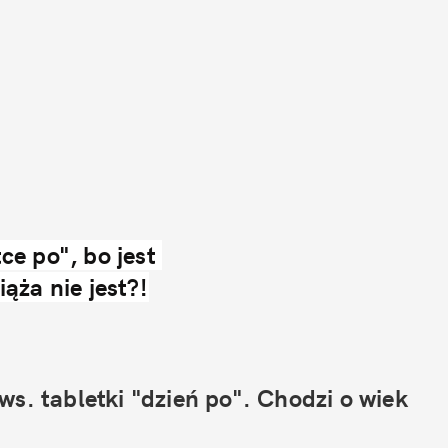
e po", bo jest 
ąża nie jest?!
s. tabletki "dzień po". Chodzi o wiek 