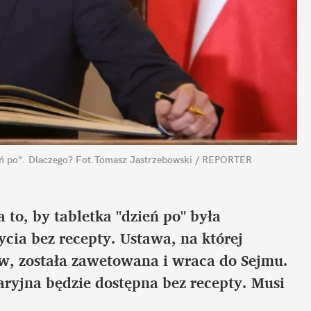
eń po". Dlaczego?
Fot.Tomasz Jastrzebowski / REPORTER
 to, by tabletka "dzień po" była 
ia bez recepty. Ustawa, na której 
ów, została zawetowana i wraca do Sejmu. 
ryjna będzie dostępna bez recepty. Musi 