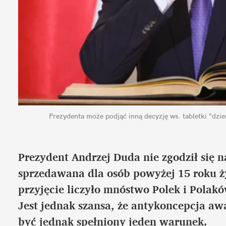
Prezydenta może podjąć inną decyzję ws. tabletki "dzi
Prezydent Andrzej Duda nie zgodził się na
sprzedawana dla osób powyżej 15 roku życ
przyjęcie liczyło mnóstwo Polek i Polak
Jest jednak szansa, że antykoncepcja awa
być jednak spełniony jeden warunek.