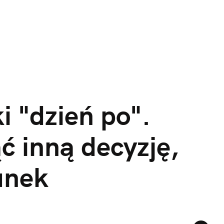
i "dzień po". 
 inną decyzję, 
unek