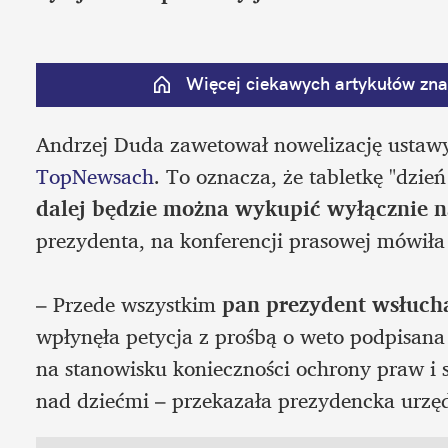
Więcej ciekawych artykułów znaj
Andrzej Duda zawetował nowelizację ustaw
TopNewsach
. To oznacza, że tabletkę "dzie
dalej będzie można wykupić wyłącznie n
prezydenta, na konferencji prasowej mówiła 
– Przede wszystkim 
pan prezydent wsłucha
wpłynęła petycja z prośbą o weto podpisana pr
na stanowisku konieczności ochrony praw i 
nad dziećmi – przekazała prezydencka urzę