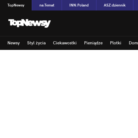
TopNewsy
na
:
Temat
INN
:
Poland
ASZ
:
dziennik
Newsy
Styl życia
Ciekawostki
Pieniądze
Plotki
Dom