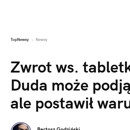
TopNewsy
Newsy
Zwrot ws. tabletk
Duda może podjąć
ale postawił war
Bartosz Godziński