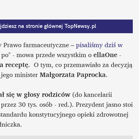
dziesz na stronie głównej
 TopNewsy.pl
y Prawo farmaceutyczne – 
pisaliśmy dziś w 
ń po" - mowa przede wszystkim o 
ellaOne
 - 
a receptę
.  O tym, co przemawiało za decyzją 
jego minister 
Małgorzata Paprocka
.

ł się w głosy rodziców
 (do kancelarii 
zez 30 tys. osób - red.). Prezydent jasno stoi 
standardu konstytucyjnego opieki zdrowotnej 
dniczka.