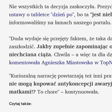
Nie wszystkich ta decyzja zaskoczyła. Prezyd
ustawy o tabletce "dzień po"
, bo ta 
"jest ni
informowaliśmy na łamach naszego portalu.

"Duda wydaje się przejęty faktem, że taka
zaszkodzić.
 Jakby zupełnie zapominając o 
niechciana ciąża
komentowała Agnieszka Miastowska w Top
"Kuriozalną narrację powtarzają też inni pra
nie mogą kupować antykoncepcji awaryjne
matkami!?
 To chore" – kontynuowała.
Czytaj także
: