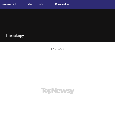
mama
:
DU
dad
:
HERO
Rozrywka
Horoskopy
REKLAMA