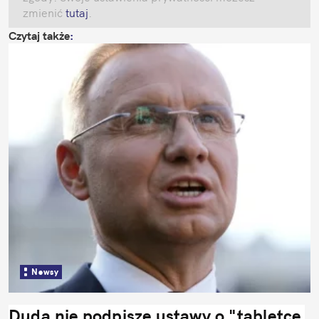
zmienić
 tutaj
.
Czytaj także
:
Newsy
Duda nie podpisze ustawy o "tabletce 