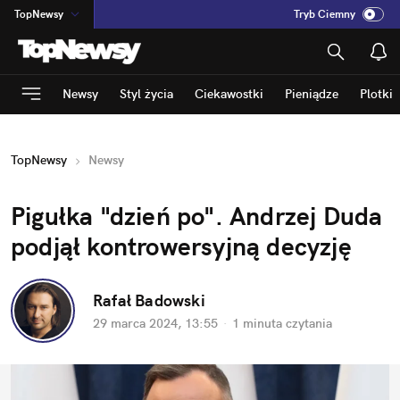
TopNewsy
Tryb Ciemny
na
:
Temat
INN
:
Poland
Newsy
Styl życia
Ciekawostki
Pieniądze
Plotki
ASZ
:
dziennik
mama
:
DU
TopNewsy
Newsy
dad
:
HERO
Rozrywka
Pigułka "dzień po". Andrzej Duda 
podjął kontrowersyjną decyzję
Rafał Badowski
29 marca 2024, 13:55
·
1 minuta
 czytania