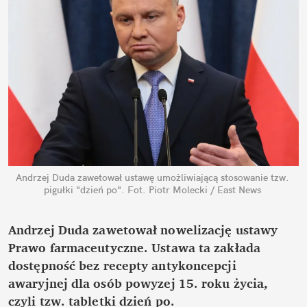
Andrzej Duda zawetował ustawę umożliwiającą stosowanie tzw. 
pigułki "dzień po".
Fot. Piotr Molecki / East News
Andrzej Duda zawetował nowelizację ustawy 
Prawo farmaceutyczne. Ustawa ta zakłada 
dostępność bez recepty antykoncepcji 
awaryjnej dla osób powyzej 15. roku życia, 
czyli tzw. tabletki dzień po.