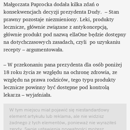
Małgorzata Paprocka dodała kilka zdań o 
konsekwencjach decyzji prezydenta Dudy.  – Stan 
prawny pozostaje niezmieniony. Leki, produkty 
lecznicze, głównie związane z antykoncepcją, 
głównie produkt pod nazwą ellaOne będzie dostępny 
na dotychczasowych zasadach, czyli  po uzyskaniu 
recepty – argumentowała. 

– W przekonaniu pana prezydenta dla osób poniżej 
18 roku życia ze względu na ochronę zdrowia, ze 
względu na prawa rodziców, tego typu produkty 
lecznicze powinny być dostępne pod kontrolą 
lekarza – wyjaśniała. 
W tym miejscu miał pojawić się niestandardowy 
element artykułu lub reklama, ale nie widzisz 
żadnego z tych elementów, ponieważ nie wyraziłeś 
zgody. Swoje ustawienia prywatności możesz 