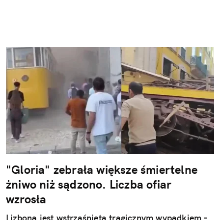
"Gloria" zebrała większe śmiertelne
żniwo niż sądzono. Liczba ofiar
wzrosła
Lizbona jest wstrząśnięta tragicznym wypadkiem –