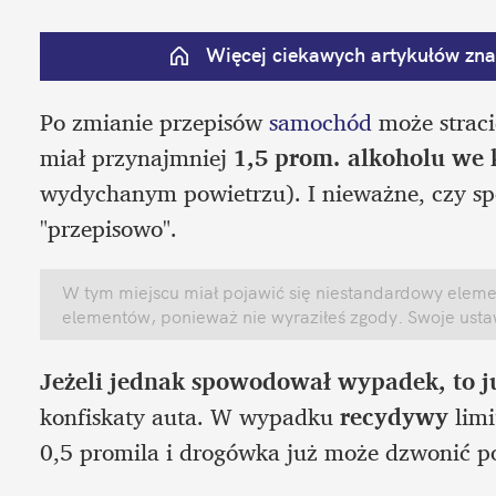
Więcej ciekawych artykułów znaj
Po zmianie przepisów 
samochód
 może straci
miał przynajmniej 
1,5 prom. alkoholu we 
wydychanym powietrzu). I nieważne, czy s
"przepisowo". 
W tym miejscu miał pojawić się niestandardowy element
elementów, ponieważ nie wyraziłeś zgody. Swoje ust
Jeżeli jednak spowodował wypadek, to j
konfiskaty auta. W wypadku 
recydywy
 lim
0,5 promila i drogówka już może dzwonić po