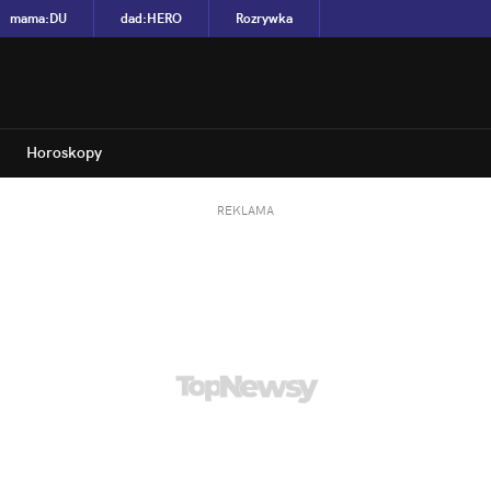
mama
:
DU
dad
:
HERO
Rozrywka
Horoskopy
REKLAMA