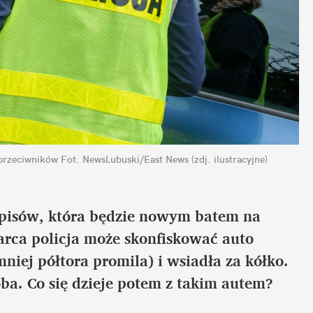
przeciwników
Fot. NewsLubuski/East News (zdj. ilustracyjne)
pisów, która będzie nowym batem na 
arca policja może skonfiskować auto 
niej półtora promila) i wsiadła za kółko. 
ba. Co się dzieje potem z takim autem?