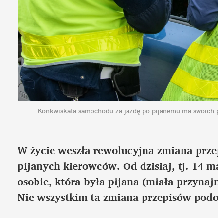
Konkwiskata samochodu za jazdę po pijanemu ma swoich 
W życie weszła rewolucyjna zmiana prze
pijanych kierowców. Od dzisiaj, tj. 14 m
osobie, która była pijana (miała przynajm
Nie wszystkim ta zmiana przepisów podo