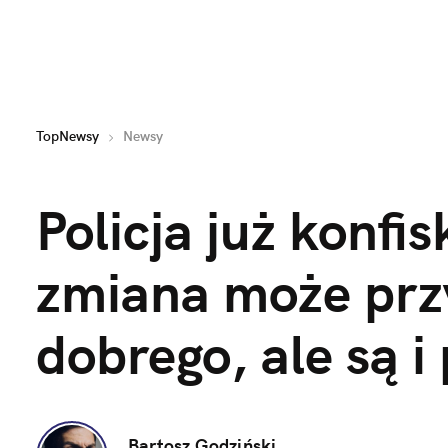
TopNewsy
Newsy
Policja już konfis
zmiana może przy
dobrego, ale są i
Bartosz Godziński