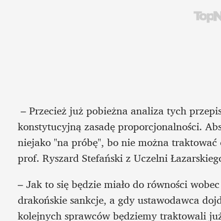
 – Przecież już pobieżna analiza tych przepisów pozwala stwierdzić, że naruszają one 
konstytucyjną zasadę proporcjonalności.
Abs
niejako "na próbę", bo nie można traktować 
prof. Ryszard Stefański z Uczelni Łazarskiego
– Jak to się będzie miało do równości wobec 
drakońskie sankcje, a gdy ustawodawca dojdz
kolejnych sprawców będziemy traktowali już 