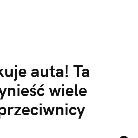
kuje auta! Ta 
nieść wiele 
 przeciwnicy