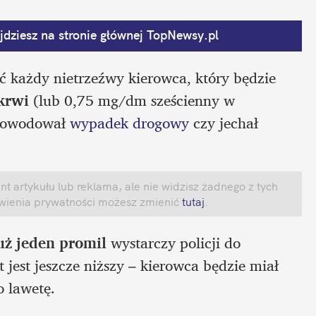
dziesz na stronie głównej
 TopNewsy.pl
ć każdy nietrzeźwy kierowca, który będzie 
krwi 
(lub 0,75 mg/dm sześcienny w 
powodował 
wypadek
 drogowy 
czy jechał 
 artykułu lub reklama, ale nie widzisz żadnego z tych 
awienia prywatności możesz zmienić
 tutaj
.
uż jeden promil
 wystarczy policji do 
it jest jeszcze niższy – kierowca będzie miał 
 lawetę.