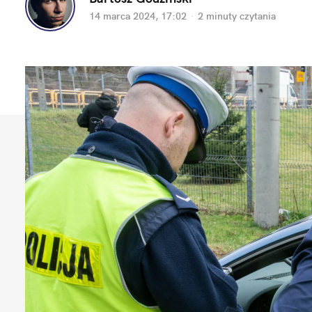
14 marca 2024, 17:02
·
2 minuty
 czytania