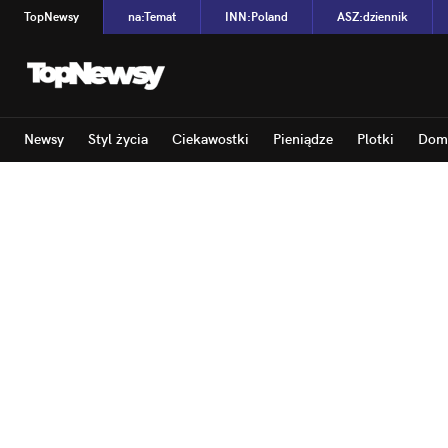
TopNewsy
na
:
Temat
INN
:
Poland
ASZ
:
dziennik
Newsy
Styl życia
Ciekawostki
Pieniądze
Plotki
Dom