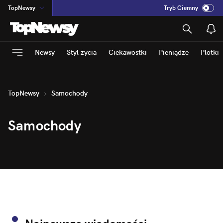
TopNewsy
Tryb Ciemny
na
:
Temat
INN
:
Poland
Newsy
Styl życia
Ciekawostki
Pieniądze
Plotki
ASZ
:
dziennik
mama
:
DU
dad
:
HERO
TopNewsy
Samochody
Rozrywka
Samochody