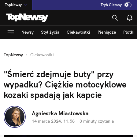
TopNewsy
Tryb Ciemny
na
:
Temat
INN
:
Poland
Newsy
Styl życia
Ciekawostki
Pieniądze
Plotki
ASZ
:
dziennik
mama
:
DU
TopNewsy
Ciekawostki
dad
:
HERO
Rozrywka
"Śmierć zdejmuje buty" przy 
wypadku? Ciężkie motocyklowe 
kozaki spadają jak kapcie
Agnieszka Miastowska
14 marca 2024, 11:58
·
3 minuty
 czytania