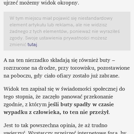
ujrzeć możemy widok okropny.
W tym miejscu miał pojawić się niestandardowy 
element artykułu lub reklama, ale nie widzisz 
żadnego z tych elementów, ponieważ nie wyraziłeś 
zgody. Swoje ustawienia prywatności możesz 
zmienić
 tutaj
.
A na ten nierzadko składają się również buty – 
rozrzucone na drodze, przy torowisku, pozostawione 
na poboczu, gdy ciało ofiary zostało już zabrane. 
Widok ten zapisał się w świadomości społecznej do 
tego stopnia, że zaczęło panować przekonanie 
zgodnie, z którym 
jeśli buty spadły w czasie 
wypadku z człowieka, to ten nie przeżył
.
Jest to tak powszechna opinia, że aż trudno 
uwierzyć. Wystarczy przejrzeć internetowe fora, by 