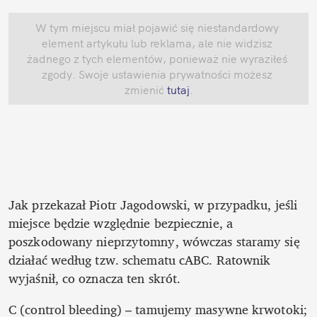
W tym miejscu miał pojawić się niestandardowy 
element artykułu lub reklama, ale nie widzisz 
żadnego z tych elementów, ponieważ nie wyraziłeś 
zgody. Swoje ustawienia prywatności możesz 
zmienić
 tutaj
.
Jak przekazał Piotr Jagodowski, w przypadku, jeśli 
miejsce będzie względnie bezpiecznie, a 
poszkodowany nieprzytomny, wówczas staramy się 
działać według tzw. schematu cABC. Ratownik 
wyjaśnił, co oznacza ten skrót.
C (control bleeding) – tamujemy masywne krwotoki; 