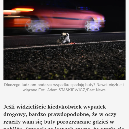
Dlaczego ludziom podczas wypadku spadają buty? Nawet ciężkie i 
wiązane
Fot. Adam STASKIEWICZ/East News
Jeśli widzieliście kiedykolwiek wypadek 
drogowy, bardzo prawdopodobne, że w oczy 
rzuciły wam się buty porozrzucane gdzieś w 
pobliżu. Sytuacja ta jest tak częsta, że utarło się 