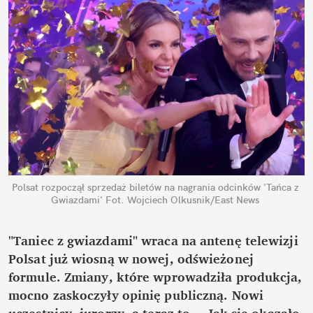
Polsat rozpoczął sprzedaż biletów na nagrania odcinków 'Tańca z 
Gwiazdami'
Fot. Wojciech Olkusnik/East News
"Taniec z gwiazdami" wraca na antenę telewizji 
Polsat już wiosną w nowej, odświeżonej 
formule. Zmiany, które wprowadziła produkcja, 
mocno zaskoczyły opinię publiczną. Nowi 
uczestnicy, jurorzy, a teraz to... Jak się okazało, 