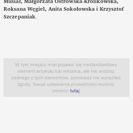
Musiał, Małgorzata Ostrowska-Królikowska, 
Roksana Węgiel, Anita Sokołowska i Krzysztof 
Szczepaniak
.
W tym miejscu miał pojawić się niestandardowy 
element artykułu lub reklama, ale nie widzisz 
żadnego z tych elementów, ponieważ nie wyraziłeś 
zgody. Swoje ustawienia prywatności możesz 
zmienić
 tutaj
.