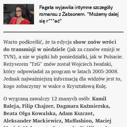
Fagata wyjawiła intymne szczegóły 
romansu z Żabsonem. "Możemy dalej 
się r***ać"
Warto podkreślić, że ta edycja 
show znów wróci 
do transmisji w niedziele
 (jak za czasów emisji w 
TVN), a nie w piątki lub poniedziałki, jak w Polsacie. 
Reżyserem "TzG" znów został Wojciech Iwański, 
który odpowiadał za program w latach 2005-2008. 
Jednak najważniejszą informacją dla widzów jest to, 
kogo zobaczymy w walce o Kryształową Kulę.
O wygraną zawalczy 12 znanych osób: 
Kamil 
Baleja, Filip Chajzer, Dagmara Kaźmierska, 
Beata Olga Kowalska, Adam Kszczot, 
Aleksander Mackiewicz, Maffashion, Maciej 