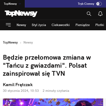
TopNewsy
Tryb Ciemny
na
:
Temat
INN
:
Poland
Newsy
Styl życia
Ciekawostki
Pieniądze
Plotki
ASZ
:
dziennik
mama
:
DU
TopNewsy
Newsy
dad
:
HERO
Rozrywka
Będzie przełomowa zmiana w 
"Tańcu z gwiazdami". Polsat 
zainspirował się TVN
Kamil Frątczak
30 stycznia 2024, 10:53
·
2 minuty
 czytania