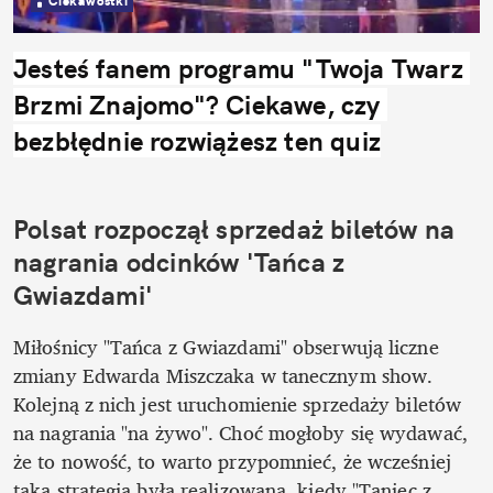
Ciekawostki
Jesteś fanem programu "Twoja Twarz 
Brzmi Znajomo"? Ciekawe, czy 
bezbłędnie rozwiążesz ten quiz
Polsat rozpoczął sprzedaż biletów na 
nagrania odcinków 'Tańca z 
Gwiazdami'
Miłośnicy "Tańca z Gwiazdami" obserwują liczne 
zmiany Edwarda Miszczaka w tanecznym show. 
Kolejną z nich jest uruchomienie sprzedaży biletów 
na nagrania "na żywo". Choć mogłoby się wydawać, 
że to nowość, to warto przypomnieć, że wcześniej 
taka strategia była realizowana, kiedy "Taniec z 