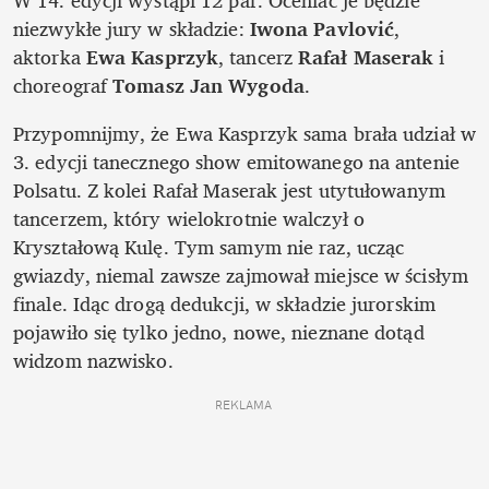
W 14. edycji wystąpi 12 par. Oceniać je będzie 
niezwykłe jury w składzie: 
Iwona Pavlović
, 
aktorka 
Ewa Kasprzyk
, tancerz 
Rafał Maserak
 i 
choreograf 
Tomasz Jan Wygoda
.
Przypomnijmy, że Ewa Kasprzyk sama brała udział w 
3. edycji tanecznego show emitowanego na antenie 
Polsatu. Z kolei Rafał Maserak jest utytułowanym 
tancerzem, który wielokrotnie walczył o 
Kryształową Kulę. Tym samym nie raz, ucząc 
gwiazdy, niemal zawsze zajmował miejsce w ścisłym 
finale. Idąc drogą dedukcji, w składzie jurorskim 
pojawiło się tylko jedno, nowe, nieznane dotąd 
widzom nazwisko.
REKLAMA 