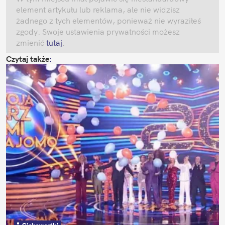
element artykułu lub reklama, ale nie widzisz 
żadnego z tych elementów, ponieważ nie wyraziłeś 
zgody. Swoje ustawienia prywatności możesz 
zmienić
 tutaj
.
Czytaj także
: