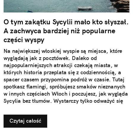
O tym zakątku Sycylii mało kto słyszał.
A zachwyca bardziej niż popularne
części wyspy
Na największej włoskiej wyspie są miejsca, które
wyglądają jak z pocztówek. Daleko od
najpopularniejszych atrakcji czekają miasta, w
których historia przeplata się z codziennością, a
spacer czasem przypomina podróż w czasie. Tutaj
spotkasz flamingi, spróbujesz smaków nieznanych
w innych częściach Włoch i poczujesz, jak wygląda
Sycylia bez tłumów. Wystarczy tylko odważyć się
nieco zmienić typowy kierunek podróży.
Czytaj całość