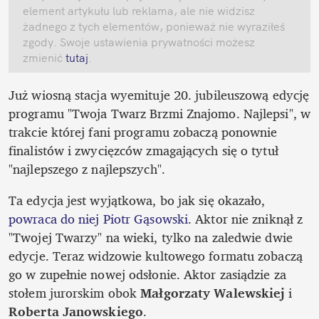
element artykułu lub reklama, ale nie widzisz 
żadnego z tych elementów, ponieważ nie wyraziłeś 
zgody. Swoje ustawienia prywatności możesz 
zmienić
 tutaj
.
Już wiosną stacja wyemituje 20. jubileuszową edycję 
programu "Twoja Twarz Brzmi Znajomo. Najlepsi", w 
trakcie której fani programu zobaczą ponownie 
finalistów i zwycięzców zmagających się o tytuł 
"najlepszego z najlepszych".
Ta edycja jest wyjątkowa, bo jak się okazało, 
powraca do niej Piotr Gąsowski
. Aktor nie zniknął z 
"Twojej Twarzy" na wieki, tylko na zaledwie dwie 
edycje. Teraz widzowie kultowego formatu zobaczą 
go w zupełnie nowej odsłonie. Aktor zasiądzie za 
stołem jurorskim obok 
Małgorzaty Walewskiej
 i 
Roberta Janowskiego
.