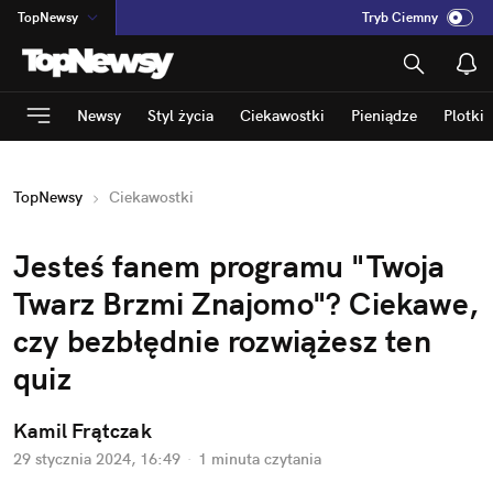
TopNewsy
Tryb Ciemny
na
:
Temat
INN
:
Poland
Newsy
Styl życia
Ciekawostki
Pieniądze
Plotki
ASZ
:
dziennik
mama
:
DU
TopNewsy
Ciekawostki
dad
:
HERO
Rozrywka
Jesteś fanem programu "Twoja 
Twarz Brzmi Znajomo"? Ciekawe, 
czy bezbłędnie rozwiążesz ten 
quiz
Kamil Frątczak
29 stycznia 2024, 16:49
·
1 minuta
 czytania