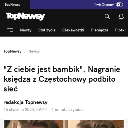
TopNewsy
Tryb Ciemny
na
:
Temat
INN
:
Poland
Newsy
Styl życia
Ciekawostki
Pieniądze
Plotki
ASZ
:
dziennik
mama
:
DU
TopNewsy
Newsy
dad
:
HERO
Rozrywka
"Z ciebie jest bambik". Nagranie 
księdza z Częstochowy podbiło 
sieć
redakcja Topnewsy
15 stycznia 2024, 09:44
·
1 minuta
 czytania