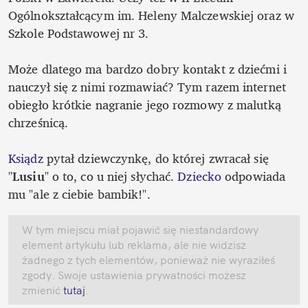
Ogólnokształcącym im. Heleny Malczewskiej oraz w 
Szkole Podstawowej nr 3.

Może dlatego ma bardzo dobry kontakt z dziećmi i 
nauczył się z nimi rozmawiać? Tym razem internet 
obiegło krótkie nagranie jego rozmowy z malutką 
chrześnicą. 

Ksiądz
 pytał dziewczynkę, do której zwracał się 
"
Lusiu
" o to, co u niej słychać. 
Dziecko
 odpowiada 
mu "ale z ciebie bambik!".  
W tym miejscu miał pojawić się niestandardowy 
element artykułu lub reklama, ale nie widzisz 
żadnego z tych elementów, ponieważ nie wyraziłeś 
zgody. Swoje ustawienia prywatności możesz 
zmienić
 tutaj
.