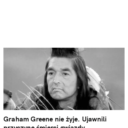
Graham Greene nie żyje. Ujawnili
przyczynę śmierci gwiazdy