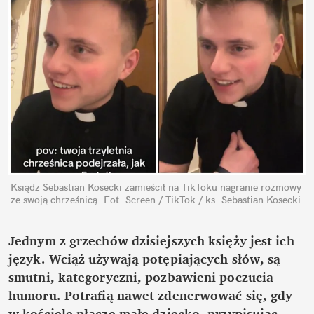
Ksiądz Sebastian Kosecki zamieścił na TikToku nagranie rozmowy 
ze swoją chrześnicą.
Fot. Screen / TikTok / ks. Sebastian Kosecki
Jednym z grzechów dzisiejszych księży jest ich 
język. Wciąż używają potępiających słów, są 
smutni, kategoryczni, pozbawieni poczucia 
humoru. Potrafią nawet zdenerwować się, gdy 
w kościele płacze małe dziecko, przypisując 