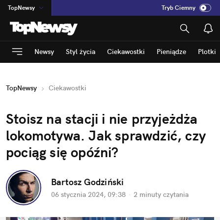
TopNewsy
Tryb Ciemny
na
:
Temat
INN
:
Poland
Newsy
Styl życia
Ciekawostki
Pieniądze
Plotki
ASZ
:
dziennik
mama
:
DU
TopNewsy
Ciekawostki
dad
:
HERO
Rozrywka
Stoisz na stacji i nie przyjeżdża 
lokomotywa. Jak sprawdzić, czy 
pociąg się opóźni?
Bartosz Godziński
06 stycznia 2024, 09:38
·
2 minuty
 czytania