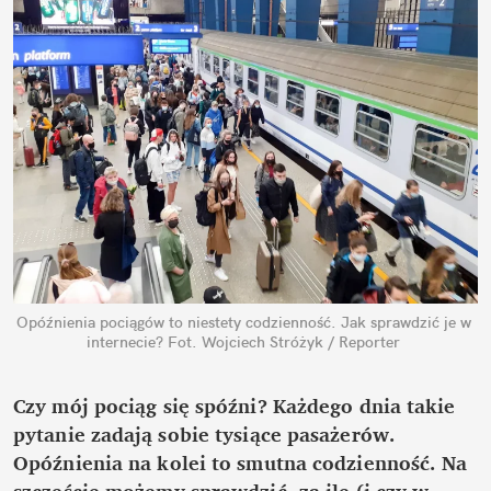
Opóźnienia pociągów to niestety codzienność. Jak sprawdzić je w 
internecie?
Fot. Wojciech Stróżyk / Reporter
Czy mój pociąg się spóźni? Każdego dnia takie 
pytanie zadają sobie tysiące pasażerów. 
Opóźnienia na kolei to smutna codzienność. Na 
szczęście możemy sprawdzić, za ile (i czy w 