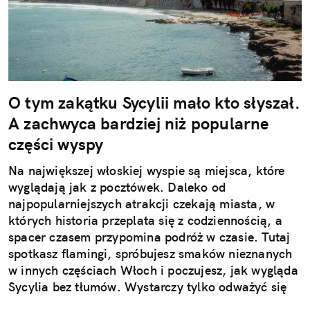
O tym zakątku Sycylii mało kto słyszał.
A zachwyca bardziej niż popularne
części wyspy
Na największej włoskiej wyspie są miejsca, które
wyglądają jak z pocztówek. Daleko od
najpopularniejszych atrakcji czekają miasta, w
których historia przeplata się z codziennością, a
spacer czasem przypomina podróż w czasie. Tutaj
spotkasz flamingi, spróbujesz smaków nieznanych
w innych częściach Włoch i poczujesz, jak wygląda
Sycylia bez tłumów. Wystarczy tylko odważyć się
nieco zmienić typowy kierunek podróży.