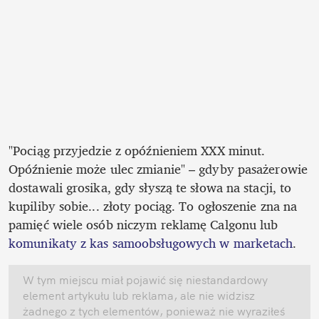
"Pociąg przyjedzie z opóźnieniem XXX minut. 
Opóźnienie może ulec zmianie" – gdyby pasażerowie 
dostawali grosika, gdy słyszą te słowa na stacji, to 
kupiliby sobie... złoty pociąg. To ogłoszenie zna na 
pamięć wiele osób niczym reklamę Calgonu lub 
komunikaty z kas samoobsługowych w marketach
.
W tym miejscu miał pojawić się niestandardowy 
element artykułu lub reklama, ale nie widzisz 
żadnego z tych elementów, ponieważ nie wyraziłeś 