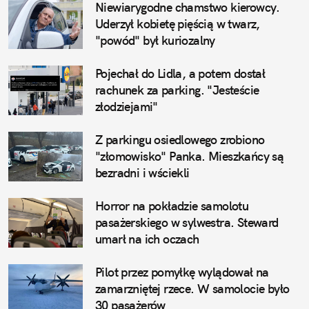
Niewiarygodne chamstwo kierowcy. 
Uderzył kobietę pięścią w twarz, 
"powód" był kuriozalny
Pojechał do Lidla, a potem dostał 
rachunek za parking. "Jesteście 
złodziejami"
Z parkingu osiedlowego zrobiono 
"złomowisko" Panka. Mieszkańcy są 
bezradni i wściekli
Horror na pokładzie samolotu 
pasażerskiego w sylwestra. Steward 
umarł na ich oczach
Pilot przez pomyłkę wylądował na 
zamarzniętej rzece. W samolocie było 
30 pasażerów