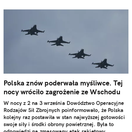
Polska znów poderwała myśliwce. Tej
nocy wróciło zagrożenie ze Wschodu
W nocy z 2 na 3 września Dowództwo Operacyjne
Rodzajów Sił Zbrojnych poinformowało, że Polska
kolejny raz postawiła w stan najwyższej gotowości
swoje siły i środki obrony powietrznej. Była to
odpowiedzi na zmasowany atak rakietowy