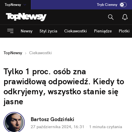
TopNewsy
Tryb Ciemny
na
:
Temat
INN
:
Poland
Newsy
Styl życia
Ciekawostki
Pieniądze
Plotki
ASZ
:
dziennik
mama
:
DU
TopNewsy
Ciekawostki
dad
:
HERO
Rozrywka
Tylko 1 proc. osób zna 
prawidłową odpowiedź. Kiedy to 
odkryjemy, wszystko stanie się 
jasne
Bartosz Godziński
27 października 2024, 16:31
·
1 minuta
 czytania