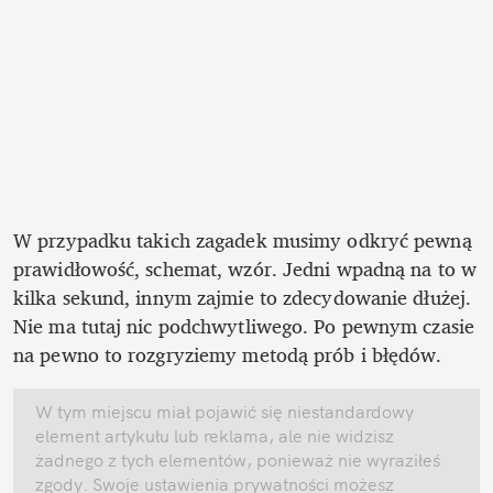
W przypadku takich zagadek musimy odkryć pewną 
prawidłowość, schemat, wzór. Jedni wpadną na to w 
kilka sekund, innym zajmie to zdecydowanie dłużej. 
Nie ma tutaj nic podchwytliwego. Po pewnym czasie 
na pewno to rozgryziemy metodą prób i błędów. 
W tym miejscu miał pojawić się niestandardowy 
element artykułu lub reklama, ale nie widzisz 
żadnego z tych elementów, ponieważ nie wyraziłeś 
zgody. Swoje ustawienia prywatności możesz 