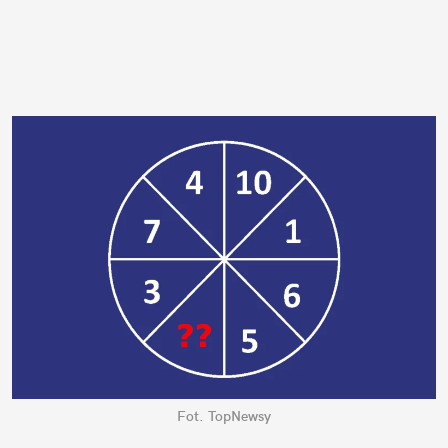
Fot. TopNewsy