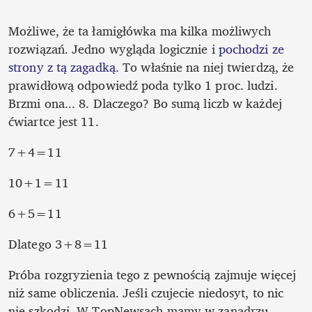
Możliwe, że ta łamigłówka ma kilka możliwych 
rozwiązań. Jedno wygląda logicznie i 
pochodzi ze 
strony z tą zagadką
. To właśnie na niej twierdzą, że 
prawidłową odpowiedź poda tylko 1 proc. ludzi. 
Brzmi ona... 8. Dlaczego? Bo sumą liczb w każdej 
ćwiartce jest 11. 
7+4=11
10+1=11
6+5=11
Dlatego 3+8=11
Próba rozgryzienia tego z pewnością zajmuje więcej 
niż same obliczenia. Jeśli czujecie niedosyt, to nic 
nie szkodzi. W TopNewsach mamy w zanadrzu 