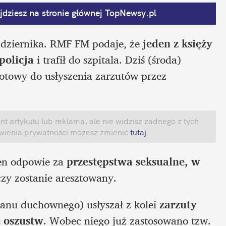
dziesz na stronie głównej
 TopNewsy.pl
dziernika. RMF FM podaje, że 
jeden z księży 
policja
 i trafił do szpitala. Dziś (środa) 
t gotowy do usłyszenia zarzutów przez 
 artykułu lub reklama, ale nie widzisz żadnego z tych 
awienia prywatności możesz zmienić
 tutaj
.
den odpowie za
 przestępstwa seksualne, w 
czy zostanie aresztowany.
tanu duchownego) usłyszał z kolei 
zarzuty 
e oszustw
. Wobec niego już zastosowano tzw. 