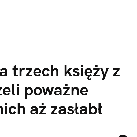
a trzech księży z 
eli poważne 
nich aż zasłabł