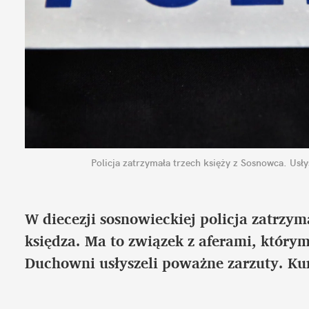
Policja zatrzymała trzech księży z Sosnowca. Usł
W diecezji sosnowieckiej policja zatrzy
księdza. Ma to związek z aferami, którym
Duchowni usłyszeli poważne zarzuty. Ku