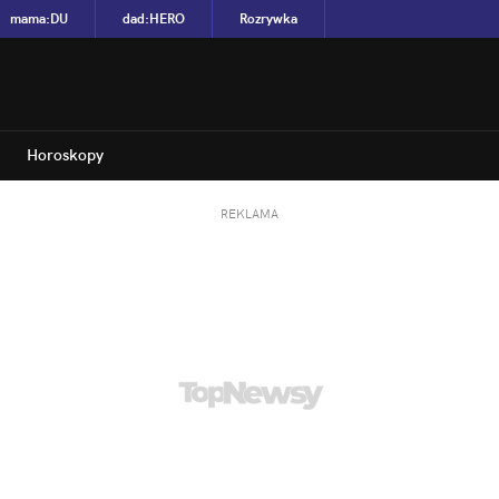
mama
:
DU
dad
:
HERO
Rozrywka
Horoskopy
REKLAMA