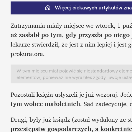
Więcej ciekawych artykułów znaj
Zatrzymania miały miejsce we wtorek, 1 paź
aż zasłabł po tym, gdy przyszła po niego 
lekarze stwierdził, że jest z nim lepiej i jes
prokuratora.
W tym miejscu miał pojawić się niestandardowy element
elementów, ponieważ nie wyraziłeś zgody. Swoje ust
Pozostali księża usłyszeli je już wczoraj. Je
tym wobec małoletnich
. Sąd zadecyduje, 
Drugi, były już ksiądz (został wydalony ze s
przestępstw gospodarczych, a konkretni