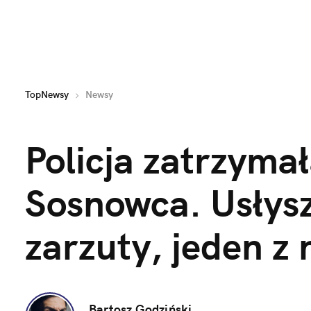
TopNewsy
Newsy
Policja zatrzymał
Sosnowca. Usłysz
zarzuty, jeden z 
Bartosz Godziński