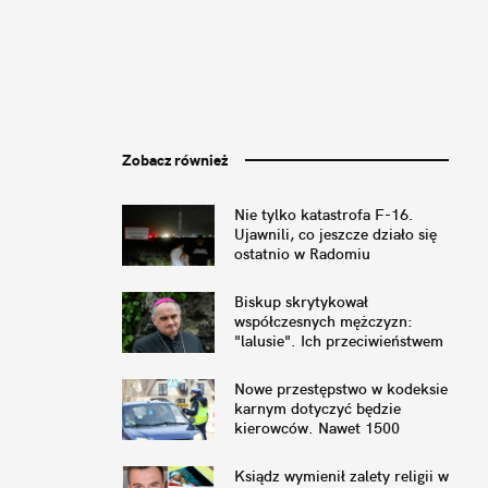
Zobacz również
Nie tylko katastrofa F-16.
Ujawnili, co jeszcze działo się
ostatnio w Radomiu
Biskup skrytykował
współczesnych mężczyzn:
"lalusie". Ich przeciwieństwem
mają być Wojownicy Maryi
Nowe przestępstwo w kodeksie
karnym dotyczyć będzie
kierowców. Nawet 1500
złotych mandatu
Ksiądz wymienił zalety religii w