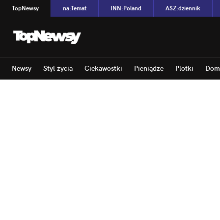
TopNewsy
na
:
Temat
INN
:
Poland
ASZ
:
dziennik
Newsy
Styl życia
Ciekawostki
Pieniądze
Plotki
Dom