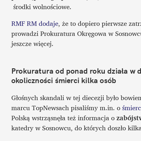
 środki wolnościowe.
RMF RM dodaje
, że to dopiero pierwsze zat
prowadzi Prokuratura Okręgowa w Sosnowcu.
jeszcze więcej. 
Prokuratura od ponad roku działa w d
okoliczności śmierci kilka osób
Głośnych skandali w tej diecezji było bowiem
marcu TopNewsach pisaliśmy m.in. o 
śmier
Polską wstrząsnęła też informacja o 
zabójst
katedry w Sosnowcu, do których doszło kilka