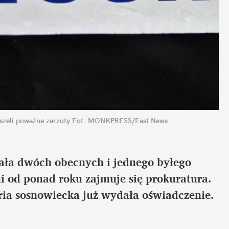
yszeli poważne zarzuty
Fot. MONKPRESS/East News
mała dwóch obecnych i jednego byłego 
i od ponad roku zajmuje się prokuratura. 
ria sosnowiecka już wydała oświadczenie.