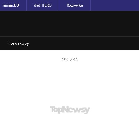
mama
:
DU
dad
:
HERO
Rozrywka
Horoskopy
REKLAMA