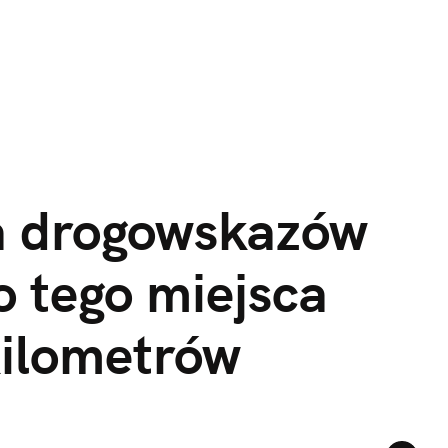
a drogowskazów 
 tego miejsca 
kilometrów