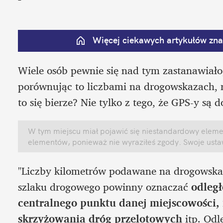
Więcej ciekawych artykułów znaj
Wiele osób pewnie się nad tym zastanawiało
porównując to liczbami na drogowskazach, r
to się bierze? Nie tylko z tego, że GPS-y są 
W tym miejscu miał pojawić się niestandardowy element
elementów, ponieważ nie wyraziłeś zgody. Swoje ust
"Liczby kilometrów podawane na drogowskaza
szlaku drogowego powinny oznaczać 
odległ
centralnego punktu danej miejscowości, 
skrzyżowania dróg przelotowych
 itp. Od