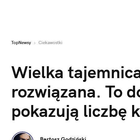
TopNewsy
Ciekawostki
Wielka tajemnic
rozwiązana. To do
pokazują liczbę 
Bartosz Godziński