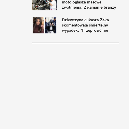
moto ogłasza masowe
zwolnienia. Załamanie branży
w Europie
Dziewczyna Łukasza Żaka
skomentowała śmiertelny
wypadek. "Przeprosić nie
mogę"