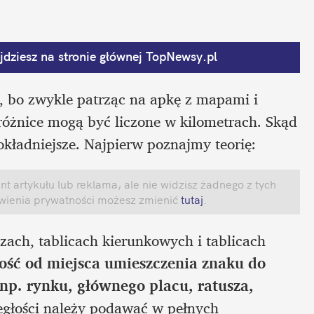
dziesz na stronie głównej
 TopNewsy.pl
, bo zwykle patrząc na apkę z mapami i 
óżnice mogą być liczone w kilometrach. Skąd 
dokładniejsze. Najpierw poznajmy teorię:
 artykułu lub reklama, ale nie widzisz żadnego z tych 
awienia prywatności możesz zmienić
 tutaj
.
ch, tablicach kierunkowych i tablicach 
ość od miejsca umieszczenia znaku do 
np. rynku, głównego placu, ratusza, 
ległości należy podawać w pełnych 