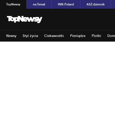
TopNewsy
na
:
Temat
INN
:
Poland
ASZ
:
dziennik
Newsy
Styl życia
Ciekawostki
Pieniądze
Plotki
Dom