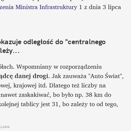
enia Ministra Infrastruktury
 1 z dnia 3 lipca 
kazuje odległość do "centralnego 
leży...
W praktyce diabeł tkwi jak zwykle w szczegółach. Wspomniany w rozporządzeniu 
ządcę danej drogi
. Jak zauważa "Auto Świat", 
ej, krajowej itd. Dlatego też liczby na 
 nawet zaskakiwać, bo było np. 38 km do 
ejnej tablicy jest 31, bo zależy to od tego, 
KLAMA 