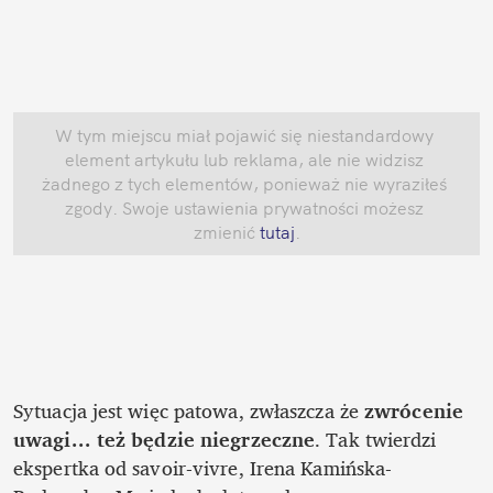
W tym miejscu miał pojawić się niestandardowy 
element artykułu lub reklama, ale nie widzisz 
żadnego z tych elementów, ponieważ nie wyraziłeś 
zgody. Swoje ustawienia prywatności możesz 
zmienić
 tutaj
.
Sytuacja jest więc patowa, zwłaszcza że 
zwrócenie 
uwagi... też będzie niegrzeczne
. Tak twierdzi 
ekspertka od savoir-vivre, Irena Kamińska-