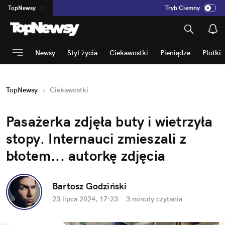
TopNewsy
Tryb Ciemny
na
:
Temat
INN
:
Poland
Newsy
Styl życia
Ciekawostki
Pieniądze
Plotki
ASZ
:
dziennik
mama
:
DU
TopNewsy
Ciekawostki
dad
:
HERO
Rozrywka
Pasażerka zdjęła buty i wietrzyła 
stopy. Internauci zmieszali z 
błotem... autorkę zdjęcia
Bartosz Godziński
23 lipca 2024, 17:23
·
3 minuty
 czytania