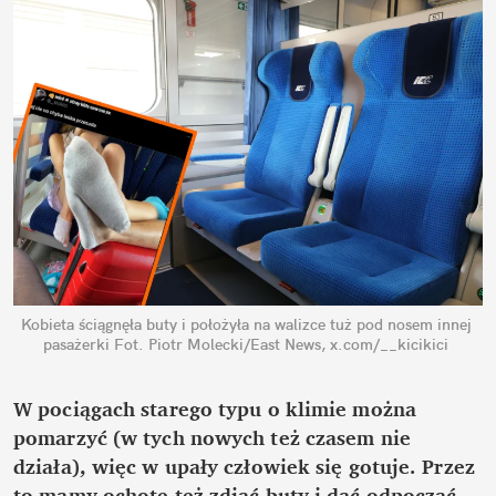
Kobieta ściągnęła buty i położyła na walizce tuż pod nosem innej 
pasażerki
Fot. Piotr Molecki/East News, x.com/__kicikici
W pociągach starego typu o klimie można 
pomarzyć (w tych nowych też czasem nie 
działa), więc w upały człowiek się gotuje. Przez 
to mamy ochotę też zdjąć buty i dać odpocząć 