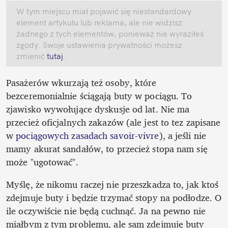
W tym miejscu miał pojawić się niestandardowy 
element artykułu lub reklama, ale nie widzisz 
żadnego z tych elementów, ponieważ nie wyraziłeś 
zgody. Swoje ustawienia prywatności możesz 
zmienić
 tutaj
.
Pasażerów wkurzają też osoby, które 
bezceremonialnie ściągają buty w pociągu. To 
zjawisko wywołujące dyskusje od lat. Nie ma 
przecież oficjalnych zakazów (ale jest to tez zapisane 
w 
pociągowych zasadach savoir-vivre
), a jeśli nie 
mamy akurat sandałów, to przecież stopa nam się 
może "ugotować".
Myślę, że nikomu raczej nie przeszkadza to, jak ktoś 
zdejmuje buty i będzie trzymać stopy na podłodze. O 
ile oczywiście nie będą cuchnąć. Ja na pewno nie 
miałbym z tym problemu, ale sam zdejmuję buty 