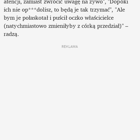
atencji, zamiast zwrócić uwagę na żywo", "Dopóki 
ich nie op***dolisz, to będą je tak trzymać", "Ale 
bym je połaskotał i puścił oczko właścicielce 
(natychmiastowo zmieniłyby z córką przedział)" –  
radzą. 
REKLAMA 