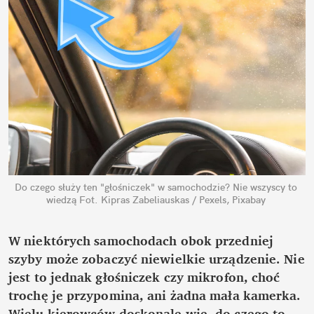
Do czego służy ten "głośniczek" w samochodzie? Nie wszyscy to 
wiedzą
Fot. Kipras Zabeliauskas / Pexels, Pixabay
W niektórych samochodach obok przedniej 
szyby może zobaczyć niewielkie urządzenie. Nie 
jest to jednak głośniczek czy mikrofon, choć 
trochę je przypomina, ani żadna mała kamerka. 
Wielu kierowców doskonale wie, do czego to 