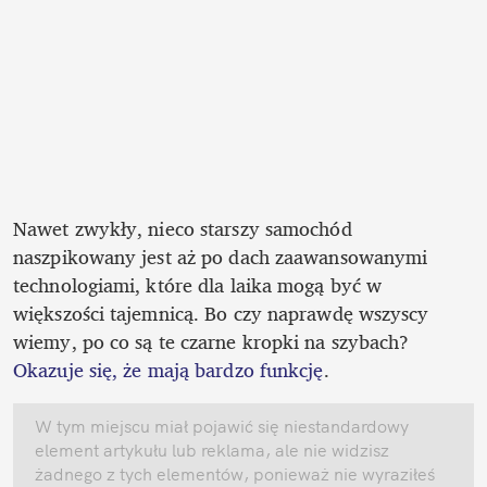
Nawet zwykły, nieco starszy samochód 
naszpikowany jest aż po dach zaawansowanymi 
technologiami, które dla laika mogą być w 
większości tajemnicą. Bo czy naprawdę wszyscy 
wiemy, po co są te czarne kropki na szybach? 
Okazuje się, że mają bardzo funkcję
.
W tym miejscu miał pojawić się niestandardowy 
element artykułu lub reklama, ale nie widzisz 
żadnego z tych elementów, ponieważ nie wyraziłeś 