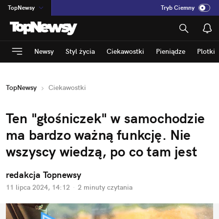
TopNewsy
Tryb Ciemny
na
:
Temat
INN
:
Poland
Newsy
Styl życia
Ciekawostki
Pieniądze
Plotki
ASZ
:
dziennik
mama
:
DU
TopNewsy
Ciekawostki
dad
:
HERO
Rozrywka
Ten "głośniczek" w samochodzie 
ma bardzo ważną funkcję. Nie 
wszyscy wiedzą, po co tam jest
redakcja Topnewsy
11 lipca 2024, 14:12
·
2 minuty
 czytania