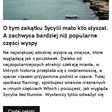
O tym zakątku Sycylii mało kto słyszał.
A zachwyca bardziej niż popularne
części wyspy
Na największej włoskiej wyspie są miejsca, które
wyglądają jak z pocztówek. Daleko od
najpopularniejszych atrakcji czekają miasta, w
których historia przeplata się z codziennością, a
spacer czasem przypomina podróż w czasie. Tutaj
spotkasz flamingi, spróbujesz smaków nieznanych
w innych częściach Włoch i poczujesz, jak wygląda
Sycylia bez tłumów. Wystarczy tylko odważyć się
nieco zmienić typowy kierunek podróży.
Czytaj całość