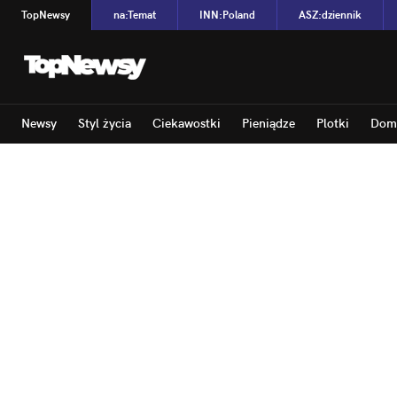
TopNewsy
na
:
Temat
INN
:
Poland
ASZ
:
dziennik
Newsy
Styl życia
Ciekawostki
Pieniądze
Plotki
Dom