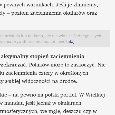
w pewnych warunkach. Jeśli je złamiemy, 
dy – poziom zaciemnienia okularów oraz 
 artykułu lub reklama, ale nie widzisz żadnego z tych 
awienia prywatności możesz zmienić
 tutaj
.
aksymalny stopień zaciemnienia 
rzekraczać
. Polaków może to zaskoczyć. Nie 
u zaciemnienia cztery w określonych 
y słabiej widoczności na drodze.
ie – na pewno na polski portfel. W Wielkiej 
 mandat, jeśli jechał w okularach 
tmosferycznych, we mgle, deszczu czy w 