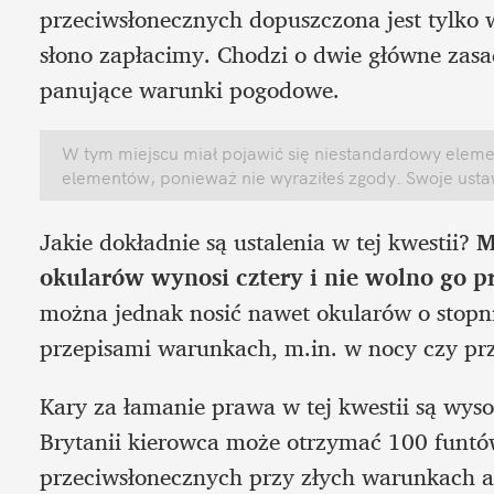
przeciwsłonecznych dopuszczona jest tylko 
słono zapłacimy. Chodzi o dwie główne zasa
panujące warunki pogodowe.
W tym miejscu miał pojawić się niestandardowy element
elementów, ponieważ nie wyraziłeś zgody. Swoje ust
Jakie dokładnie są ustalenia w tej kwestii? 
M
okularów wynosi cztery i nie wolno go p
można jednak nosić nawet okularów o stopni
przepisami warunkach, m.in. w nocy czy prz
Kary za łamanie prawa w tej kwestii są wysok
Brytanii kierowca może otrzymać 100 funtów
przeciwsłonecznych przy złych warunkach a