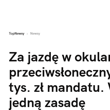
TopNewsy
Newsy
Za jazdę w okula
przeciwsłoneczny
tys. zł mandatu.
jedną zasadę