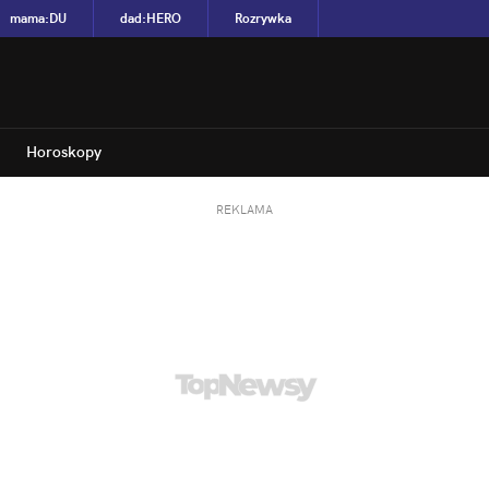
mama
:
DU
dad
:
HERO
Rozrywka
Horoskopy
REKLAMA