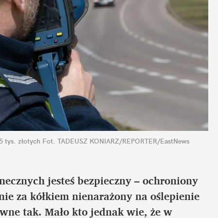
 tys. złotych
Fot. TADEUSZ KONIARZ/REPORTER/EastNews
necznych jesteś bezpieczny – ochroniony 
e za kółkiem nienarażony na oślepienie 
ne tak. Mało kto jednak wie, że w 