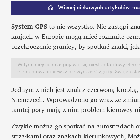
Więcej ciekawych artykułów znaj
System GPS
 to nie wszystko. Nie zastąpi z
krajach w Europie mogą mieć rozmaite ozna
przekroczenie granicy, by spotkać znaki, jaki
W tym miejscu miał pojawić się niestandardowy element
elementów, ponieważ nie wyraziłeś zgody. Swoje ust
Jednym z nich jest znak z czerwoną kropką,
Niemczech. Wprowadzono go wraz ze zmiana
tamtej pory mają z nim problem kierowcy nie
Zwykle można go spotkać na autostradach o
strzałkami oraz znakach kierunkowych, Moż