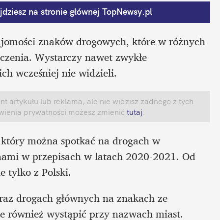
dziesz na stronie głównej
 TopNewsy.pl
najomości znaków drogowych, które w różnych 
czenia. Wystarczy nawet zwykłe 
ch wcześniej nie widzieli. 
 artykułu lub reklama, ale nie widzisz żadnego z tych 
awienia prywatności możesz zmienić
 tutaj
.
 który można spotkać na drogach w 
mi w przepisach w latach 2020-2021. Od 
 tylko z Polski. 
raz drogach głównych na znakach ze 
e również wystąpić przy nazwach miast. 