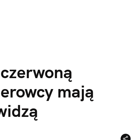
 czerwoną 
ierowcy mają 
widzą