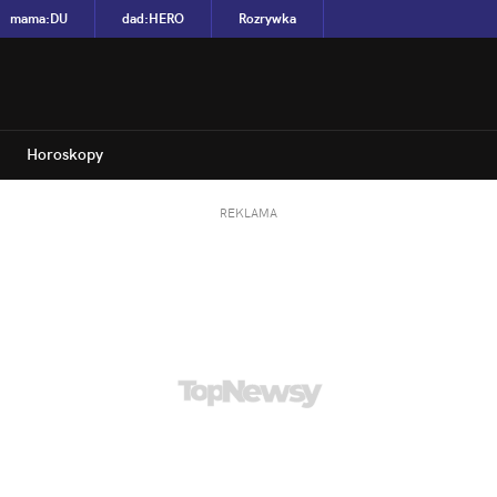
mama
:
DU
dad
:
HERO
Rozrywka
Horoskopy
REKLAMA