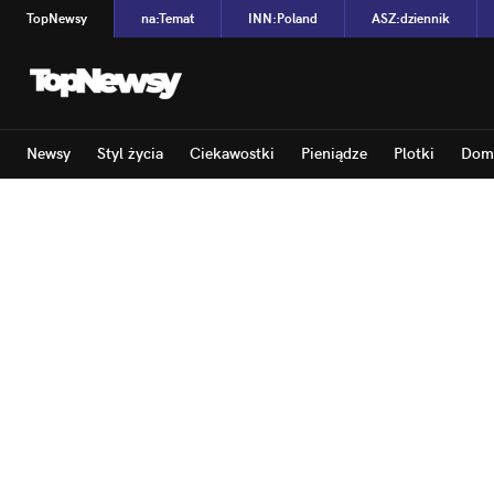
TopNewsy
na
:
Temat
INN
:
Poland
ASZ
:
dziennik
Newsy
Styl życia
Ciekawostki
Pieniądze
Plotki
Dom