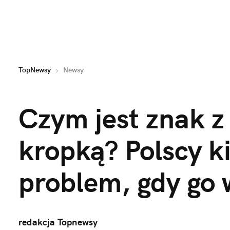
TopNewsy
Newsy
Czym jest znak z
kropką? Polscy k
problem, gdy go 
redakcja Topnewsy