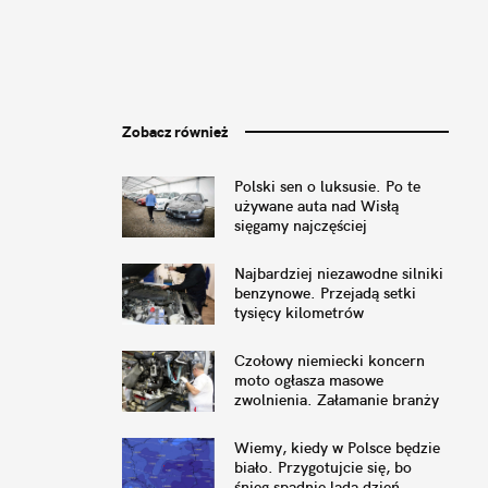
Zobacz również
Polski sen o luksusie. Po te
używane auta nad Wisłą
sięgamy najczęściej
Najbardziej niezawodne silniki
benzynowe. Przejadą setki
tysięcy kilometrów
Czołowy niemiecki koncern
moto ogłasza masowe
zwolnienia. Załamanie branży
w Europie
Wiemy, kiedy w Polsce będzie
biało. Przygotujcie się, bo
śnieg spadnie lada dzień