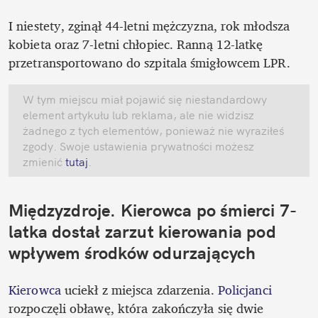
I niestety, zginął 44-letni mężczyzna, rok młodsza 
kobieta oraz 7-letni chłopiec. Ranną 12-latkę 
przetransportowano do szpitala śmigłowcem LPR. 
W tym miejscu miał pojawić się niestandardowy 
element artykułu lub reklama, ale nie widzisz 
żadnego z tych elementów, ponieważ nie wyraziłeś 
zgody. Swoje ustawienia prywatności możesz 
zmienić
 tutaj
.
Międzyzdroje. Kierowca po śmierci 7-
latka dostał zarzut kierowania pod 
wpływem środków odurzających
Kierowca
 uciekł z miejsca zdarzenia. 
Policjanci
rozpoczęli obławę, która zakończyła się dwie 