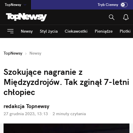
TopNewsy
Tryb Ciemny
na
:
Temat
INN
:
Poland
Newsy
Styl życia
Ciekawostki
Pieniądze
Plotki
ASZ
:
dziennik
mama
:
DU
TopNewsy
Newsy
dad
:
HERO
Rozrywka
Szokujące nagranie z 
Międzyzdrojów. Tak zginął 7-letni 
chłopiec
redakcja Topnewsy
27 grudnia 2023, 13:13
·
2 minuty
 czytania