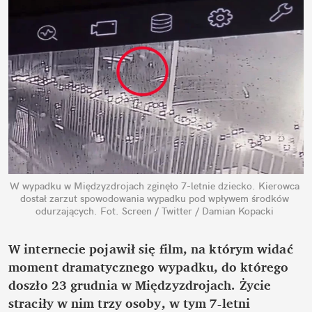
W wypadku w Międzyzdrojach zginęło 7-letnie dziecko. Kierowca 
dostał zarzut spowodowania wypadku pod wpływem środków 
odurzających.
Fot. Screen / Twitter / Damian Kopacki
W internecie pojawił się film, na którym widać 
moment dramatycznego wypadku, do którego 
doszło 23 grudnia w Międzyzdrojach. Życie 
straciły w nim trzy osoby, w tym 7-letni 