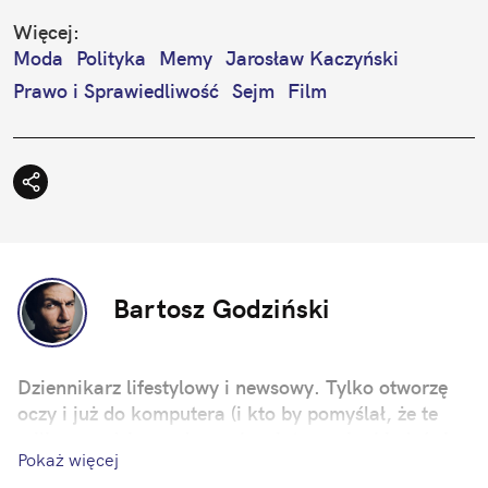
Więcej:
Moda
Polityka
Memy
Jarosław Kaczyński
Prawo i Sprawiedliwość
Sejm
Film
Bartosz Godziński
Dziennikarz lifestylowy i newsowy. Tylko otworzę
oczy i już do komputera (i kto by pomyślał, że te
miliony godzin spędzonych w internecie, kiedyś się
Pokaż więcej
przydadzą?). Zawsze zależy mi na tym, by moje