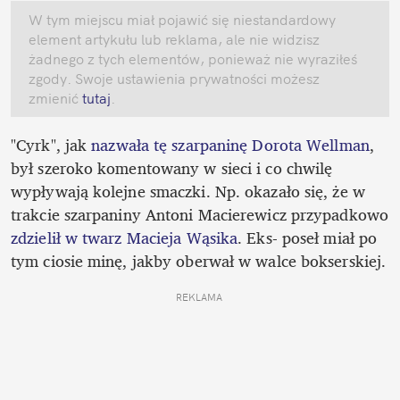
W tym miejscu miał pojawić się niestandardowy 
element artykułu lub reklama, ale nie widzisz 
żadnego z tych elementów, ponieważ nie wyraziłeś 
zgody. Swoje ustawienia prywatności możesz 
zmienić
 tutaj
.
"Cyrk", jak
 nazwała tę szarpaninę Dorota Wellman
, 
był szeroko komentowany w sieci i co chwilę 
wypływają kolejne smaczki. Np. okazało się, że w 
trakcie szarpaniny Antoni Macierewicz przypadkowo 
zdzielił w twarz Macieja Wąsika
. Eks- poseł miał po 
tym ciosie minę, jakby oberwał w walce bokserskiej. 
REKLAMA 