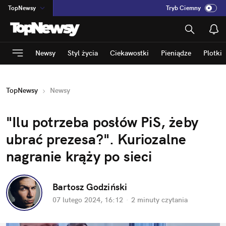
TopNewsy
Tryb Ciemny
na
:
Temat
INN
:
Poland
Newsy
Styl życia
Ciekawostki
Pieniądze
Plotki
ASZ
:
dziennik
mama
:
DU
TopNewsy
Newsy
dad
:
HERO
Rozrywka
"Ilu potrzeba posłów PiS, żeby 
ubrać prezesa?". Kuriozalne 
nagranie krąży po sieci
Bartosz Godziński
07 lutego 2024, 16:12
·
2 minuty
 czytania