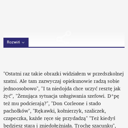
Rozwiń
"Ostatni raz takie obrazki widziałem w przedszkolnej 
szatni. Ale tam zazwyczaj opiekunowie radzą sobie 
jednoosobowo", "I ta niedojda chce uczyć resztę jak 
żyć", "Żenująca sytuacja usługiwania szefowi. D*pę 
też mu podcierają?", "Don Corleone i stado 
pachołków", "Rękawki, kołnierzyk, szaliczek, 
czapeczka, każde ręce się przydadzą" "Też kiedyś 
będziesz stara i zniedołężniała. Trochę szacunku", 