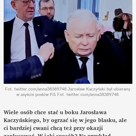
Fot. twitter.com/anna38389748 Jarosław Kaczyński był ubierany 
w asyście posłów PiS
Fot. twitter.com/anna38389748
Wiele osób chce stać u boku Jarosława 
Kaczyńskiego, by ogrzać się w jego blasku, ale 
ci bardziej cwani chcą też przy okazji 
zaplusować. W jaki sposób? Na przykład 