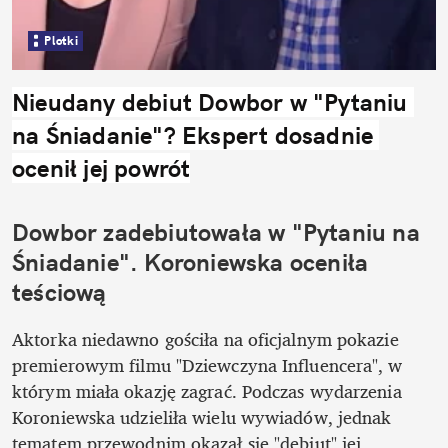
Plotki
Nieudany debiut Dowbor w "Pytaniu 
na Śniadanie"? Ekspert dosadnie 
ocenił jej powrót
Dowbor zadebiutowała w "Pytaniu na 
Śniadanie". Koroniewska oceniła 
teściową
Aktorka niedawno gościła na oficjalnym pokazie 
premierowym filmu "Dziewczyna Influencera", w 
którym miała okazję zagrać. Podczas wydarzenia 
Koroniewska udzieliła wielu wywiadów, jednak 
tematem przewodnim okazał się "debiut" jej 