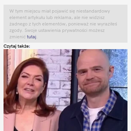
W tym miejscu miał pojawić się niestandardowy 
element artykułu lub reklama, ale nie widzisz 
żadnego z tych elementów, ponieważ nie wyraziłeś 
zgody. Swoje ustawienia prywatności możesz 
zmienić
 tutaj
.
Czytaj także
: