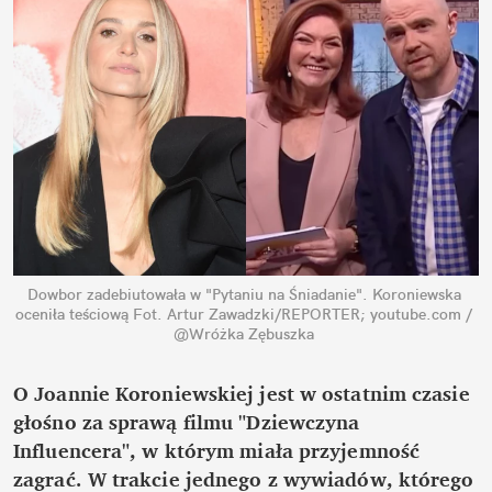
Dowbor zadebiutowała w "Pytaniu na Śniadanie". Koroniewska 
oceniła teściową
Fot. Artur Zawadzki/REPORTER; youtube.com / 
@Wróżka Zębuszka
O Joannie Koroniewskiej jest w ostatnim czasie 
głośno za sprawą filmu "Dziewczyna 
Influencera", w którym miała przyjemność 
zagrać. W trakcie jednego z wywiadów, którego 