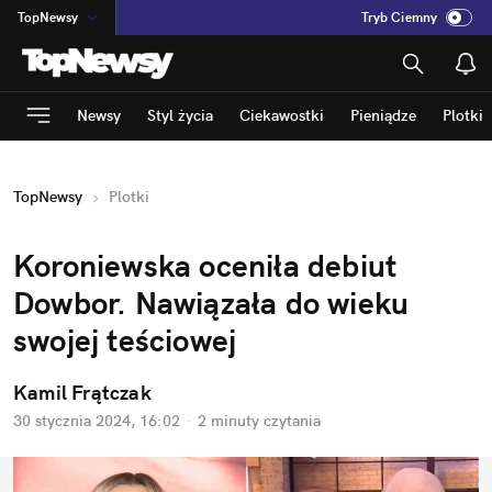
TopNewsy
Tryb Ciemny
na
:
Temat
INN
:
Poland
Newsy
Styl życia
Ciekawostki
Pieniądze
Plotki
ASZ
:
dziennik
mama
:
DU
TopNewsy
Plotki
dad
:
HERO
Rozrywka
Koroniewska oceniła debiut 
Dowbor. Nawiązała do wieku 
swojej teściowej
Kamil Frątczak
30 stycznia 2024, 16:02
·
2 minuty
 czytania