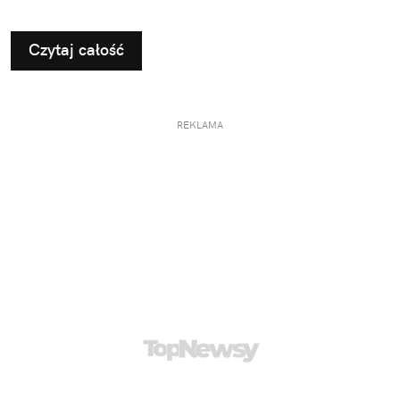
nieco zmienić typowy kierunek podróży.
Czytaj całość
REKLAMA