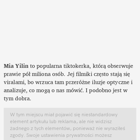
Mia Yilin
 to popularna tiktokerka, którą obserwuje 
prawie pół miliona osób. Jej filmiki często stają się 
viralami, bo wrzuca tam przeróżne iluzje optyczne i 
analizuje, co mogą o nas mówić. I podobno jest w 
tym dobra.
W tym miejscu miał pojawić się niestandardowy 
element artykułu lub reklama, ale nie widzisz 
żadnego z tych elementów, ponieważ nie wyraziłeś 
zgody. Swoje ustawienia prywatności możesz 