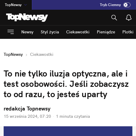
TopNewsy
Tryb Ciemny
na
:
Temat
INN
:
Poland
Newsy
Styl życia
Ciekawostki
Pieniądze
Plotki
ASZ
:
dziennik
mama
:
DU
TopNewsy
Ciekawostki
dad
:
HERO
Rozrywka
To nie tylko iluzja optyczna, ale i 
test osobowości. Jeśli zobaczysz 
to od razu, to jesteś uparty
redakcja Topnewsy
15 września 2024, 07:20
·
1 minuta
 czytania