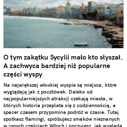
O tym zakątku Sycylii mało kto słyszał.
A zachwyca bardziej niż popularne
części wyspy
Na największej włoskiej wyspie są miejsca, które
wyglądają jak z pocztówek. Daleko od
najpopularniejszych atrakcji czekają miasta, w
których historia przeplata się z codziennością, a
spacer czasem przypomina podróż w czasie. Tutaj
spotkasz flamingi, spróbujesz smaków nieznanych
w innych częściach Włoch i poczujesz, jak wygląda