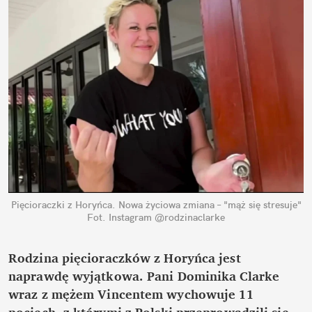
Pięcioraczki z Horyńca. Nowa życiowa zmiana – "mąż się stresuje"
Fot. Instagram @rodzinaclarke
Rodzina pięcioraczków z Horyńca jest 
naprawdę wyjątkowa. Pani Dominika Clarke 
wraz z mężem Vincentem wychowuje 11 
pociech, z którymi z Polski przeprowadzili się 