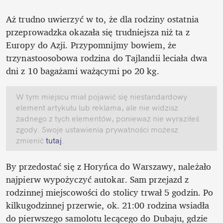
Aż trudno uwierzyć w to, że dla rodziny ostatnia 
przeprowadzka okazała się trudniejsza niż ta z 
Europy do Azji. Przypomnijmy bowiem, że 
trzynastoosobowa rodzina do Tajlandii leciała dwa 
dni z 10 bagażami ważącymi po 20 kg.
W tym miejscu miał pojawić się niestandardowy 
element artykułu lub reklama, ale nie widzisz 
żadnego z tych elementów, ponieważ nie wyraziłeś 
zgody. Swoje ustawienia prywatności możesz 
zmienić
 tutaj
.
By przedostać się z Horyńca do Warszawy, należało 
najpierw wypożyczyć autokar. Sam przejazd z 
rodzinnej miejscowości do stolicy trwał 5 godzin. Po 
kilkugodzinnej przerwie, ok. 21:00 rodzina wsiadła 
do pierwszego samolotu lecącego do Dubaju, gdzie 