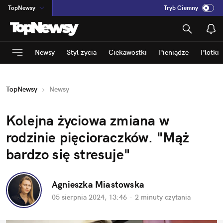
TopNewsy
Tryb Ciemny
na
:
Temat
INN
:
Poland
Newsy
Styl życia
Ciekawostki
Pieniądze
Plotki
ASZ
:
dziennik
mama
:
DU
TopNewsy
Newsy
dad
:
HERO
Rozrywka
Kolejna życiowa zmiana w 
rodzinie pięcioraczków. "Mąż 
bardzo się stresuje"
Agnieszka Miastowska
05 sierpnia 2024, 13:46
·
2 minuty
 czytania