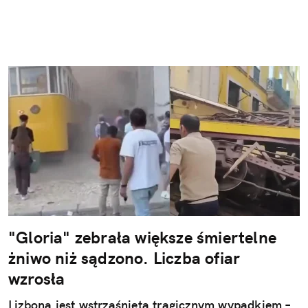
"Gloria" zebrała większe śmiertelne
żniwo niż sądzono. Liczba ofiar
wzrosła
Lizbona jest wstrząśnięta tragicznym wypadkiem –