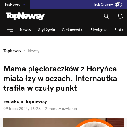
TopNewsy
Tryb Ciemny
na
:
Temat
INN
:
Poland
Newsy
Styl życia
Ciekawostki
Pieniądze
Plotki
ASZ
:
dziennik
mama
:
DU
TopNewsy
Newsy
dad
:
HERO
Rozrywka
Mama pięcioraczków z Horyńca 
miała łzy w oczach. Internautka 
trafiła w czuły punkt
redakcja Topnewsy
09 lipca 2024, 16:23
·
2 minuty
 czytania