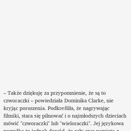
– Także dziękuję za przypomnienie, że są to 
czworaczki – powiedziała Dominika Clarke, nie 
kryjąc poruszenia. Podkreśliła, że nagrywając 
filmiki, stara się pilnować i o najmłodszych dzieciach 
mówić "czworaczki" lub "wieloraczki". Jej językowa 
pomyłka to jednak dowód, że cały czas pamięta o 