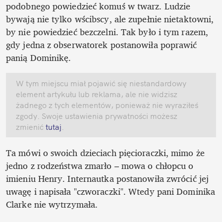
podobnego powiedzieć komuś w twarz. Ludzie 
bywają nie tylko wścibscy, ale zupełnie nietaktowni, 
by nie powiedzieć bezczelni. Tak było i tym razem, 
gdy jedna z obserwatorek postanowiła poprawić 
panią Dominikę.
W tym miejscu miał pojawić się niestandardowy 
element artykułu lub reklama, ale nie widzisz 
żadnego z tych elementów, ponieważ nie wyraziłeś 
zgody. Swoje ustawienia prywatności możesz 
zmienić
 tutaj
.
Ta mówi o swoich dzieciach pięcioraczki, mimo że 
jedno z rodzeństwa zmarło – mowa o chłopcu o 
imieniu Henry. Internautka postanowiła zwrócić jej 
uwagę i napisała "czworaczki". Wtedy pani Dominika 
Clarke nie wytrzymała. 