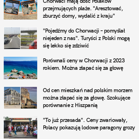
Chorwaci mają dość Polaków 
przejmujących plaże. "Aresztować, 
zburzyć domy, wydalić z kraju"
"Pojedźmy do Chorwacji – pomyślał 
niejeden z nas". Turyści z Polski mogą 
się lekko się zdziwić
Porównali ceny w Chorwacji z 2023 
rokiem. Można złapać się za głowę
Od cen mieszkań nad polskim morzem 
można złapać się za głowę. Szokujące 
porównanie z Hiszpanią
"To już przesada". Ceny zwariowały, 
Polacy pokazują lodowe paragony grozy