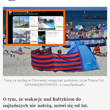
Ceny za nocleg w Chorwacji mogą być podobne, co w Polsce
Fot. 
GERARD/REPORTER, x.com/fanboyPL
O tym, że wakacje nad Bałtykiem do 
najtańszych nie należą, mówi się od lat. 