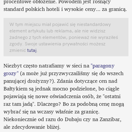
procentowe obłożenie. Powodem jest rosnący 
standard polskich hoteli i wysokie ceny... za granicą.
W tym miejscu miał pojawić się niestandardowy 
element artykułu lub reklama, ale nie widzisz 
żadnego z tych elementów, ponieważ nie wyraziłeś 
zgody. Swoje ustawienia prywatności możesz 
zmienić
 tutaj
.
Niezbyt często natrafiamy w sieci na 
"paragony 
grozy"
 (a może już przyzwyczailiśmy się do wszech 
panującej drożyzny?). Zdania dotyczące cen nad 
Bałtykiem są jednak mocno podzielone, bo ciągle 
pojawiają się nowe oświadczenia osób, że "ostatni 
raz tam jadą". Dlaczego? Bo za podobną cenę mogą 
wybrać się na wczasy właśnie za granicę. 
Niekoniecznie od razu do Dubaju czy na Zanzibar, 
ale zdecydowanie bliżej.