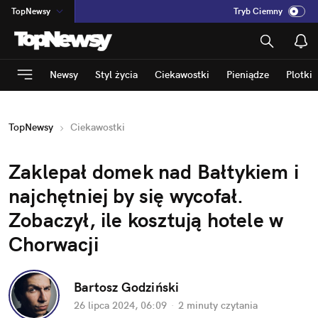
TopNewsy
Tryb Ciemny
na
:
Temat
INN
:
Poland
Newsy
Styl życia
Ciekawostki
Pieniądze
Plotki
ASZ
:
dziennik
mama
:
DU
TopNewsy
Ciekawostki
dad
:
HERO
Rozrywka
Zaklepał domek nad Bałtykiem i 
najchętniej by się wycofał. 
Zobaczył, ile kosztują hotele w 
Chorwacji
Bartosz Godziński
26 lipca 2024, 06:09
·
2 minuty
 czytania