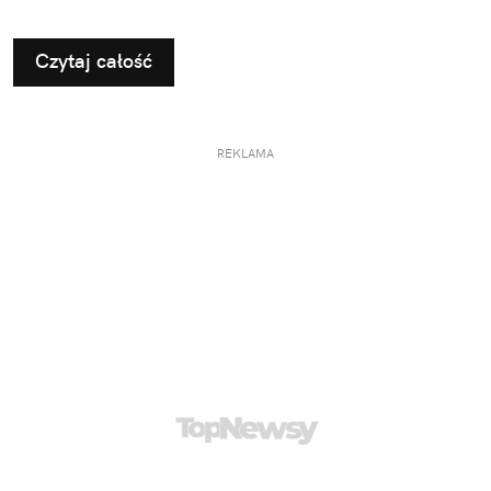
nieco zmienić typowy kierunek podróży.
Czytaj całość
REKLAMA