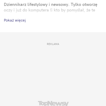
Dziennikarz lifestylowy i newsowy. Tylko otworzę
oczy i już do komputera (i kto by pomyślał, że te
miliony godzin spędzonych w internecie, kiedyś się
Pokaż więcej
przydadzą?). Zawsze zależy mi na tym, by moje
artykuły stały się ciekawą anegdotą w rozmowach
ze znajomymi i rozsiadły się na długo w głowie
czytelnika. Mój żywioł to popkultura i zjawiska
internetowe. Prywatnie: romantyk-pozytywista – jak
REKLAMA
Wokulski z „Lalki”.