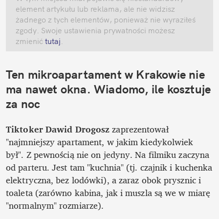
element artykułu lub reklama, ale nie widzisz 
żadnego z tych elementów, ponieważ nie wyraziłeś 
zgody. Swoje ustawienia prywatności możesz 
zmienić
 tutaj
.
Ten mikroapartament w Krakowie nie 
ma nawet okna. Wiadomo, ile kosztuje 
za noc
Tiktoker Dawid Drogosz
 zaprezentował 
"najmniejszy apartament, w jakim kiedykolwiek 
był". Z pewnością nie on jedyny. Na filmiku zaczyna 
od parteru. Jest tam "kuchnia" (tj. czajnik i kuchenka 
elektryczna, bez lodówki), a zaraz obok prysznic i 
toaleta (zarówno kabina, jak i muszla są we w miarę 
"normalnym" rozmiarze). 