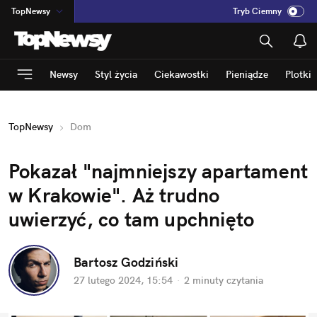
TopNewsy
Tryb Ciemny
na
:
Temat
INN
:
Poland
Newsy
Styl życia
Ciekawostki
Pieniądze
Plotki
ASZ
:
dziennik
mama
:
DU
TopNewsy
Dom
dad
:
HERO
Rozrywka
Pokazał "najmniejszy apartament 
w Krakowie". Aż trudno 
uwierzyć, co tam upchnięto
Bartosz Godziński
27 lutego 2024, 15:54
·
2 minuty
 czytania