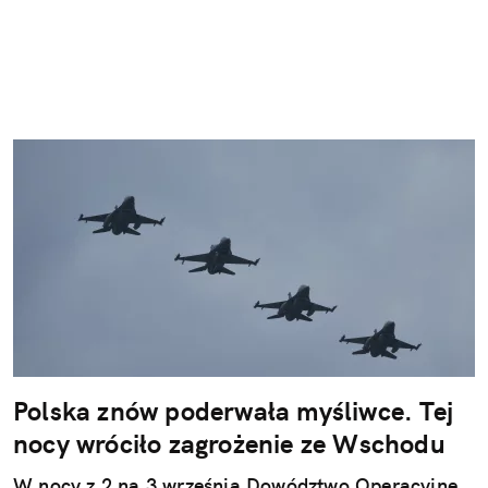
Polska znów poderwała myśliwce. Tej
nocy wróciło zagrożenie ze Wschodu
W nocy z 2 na 3 września Dowództwo Operacyjne