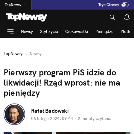
TopNewsy
Tryb Ciemny
na
:
Temat
INN
:
Poland
Newsy
Styl życia
Ciekawostki
Pieniądze
Plotki
ASZ
:
dziennik
mama
:
DU
TopNewsy
Newsy
dad
:
HERO
Rozrywka
Pierwszy program PiS idzie do 
likwidacji! Rząd wprost: nie ma 
pieniędzy
Rafał Badowski
06 lutego 2024, 09:44
·
2 minuty
 czytania