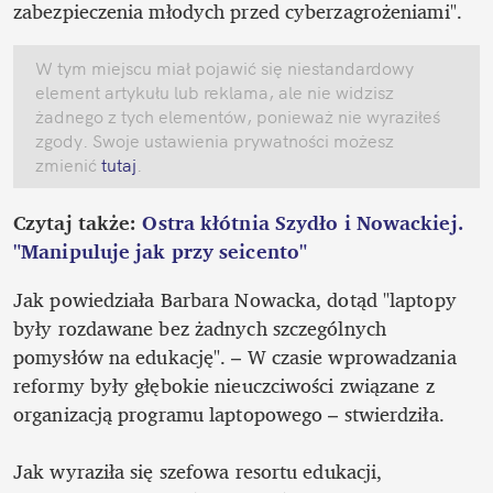
zabezpieczenia młodych przed cyberzagrożeniami".
W tym miejscu miał pojawić się niestandardowy 
element artykułu lub reklama, ale nie widzisz 
żadnego z tych elementów, ponieważ nie wyraziłeś 
zgody. Swoje ustawienia prywatności możesz 
zmienić
 tutaj
.
Czytaj także: 
Ostra kłótnia Szydło i Nowackiej. 
"Manipuluje jak przy seicento"
Jak powiedziała Barbara Nowacka, dotąd "laptopy 
były rozdawane bez żadnych szczególnych 
pomysłów na edukację". – W czasie wprowadzania 
reformy były głębokie nieuczciwości związane z 
organizacją programu laptopowego – stwierdziła. 

Jak wyraziła się szefowa resortu edukacji, 