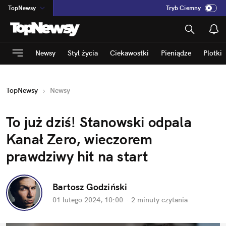
TopNewsy
Tryb Ciemny
na
:
Temat
INN
:
Poland
Newsy
Styl życia
Ciekawostki
Pieniądze
Plotki
ASZ
:
dziennik
mama
:
DU
TopNewsy
Newsy
dad
:
HERO
Rozrywka
To już dziś! Stanowski odpala 
Kanał Zero, wieczorem 
prawdziwy hit na start
Bartosz Godziński
01 lutego 2024, 10:00
·
2 minuty
 czytania