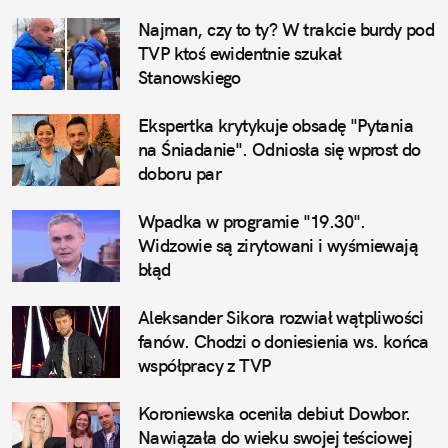
Najman, czy to ty? W trakcie burdy pod 
TVP ktoś ewidentnie szukał 
Stanowskiego
Ekspertka krytykuje obsadę "Pytania 
na Śniadanie". Odniosła się wprost do 
doboru par
Wpadka w programie "19.30". 
Widzowie są zirytowani i wyśmiewają 
błąd
Aleksander Sikora rozwiał wątpliwości 
fanów. Chodzi o doniesienia ws. końca 
współpracy z TVP
Koroniewska oceniła debiut Dowbor. 
Nawiązała do wieku swojej teściowej