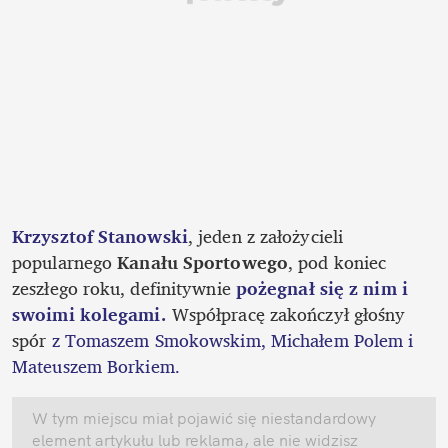
Krzysztof Stanowski
, jeden z założycieli 
popularnego 
Kanału Sportowego
, pod koniec 
zeszłego roku, definitywnie 
pożegnał się z nim i 
swoimi kolegami. 
Współpracę zakończył głośny 
spór 
z Tomaszem Smokowskim, Michałem Polem i 
Mateuszem Borkiem.
W tym miejscu miał pojawić się niestandardowy 
element artykułu lub reklama, ale nie widzisz 