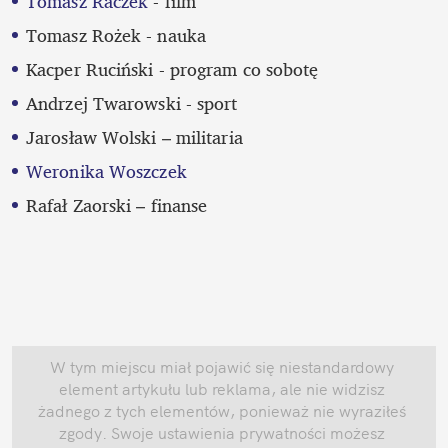
Tomasz Raczek
 - film
Tomasz Rożek - nauka
Kacper Ruciński - program co sobotę
Andrzej Twarowski - sport
Jarosław Wolski – militaria
Weronika Woszczek
Rafał Zaorski – finanse
W tym miejscu miał pojawić się niestandardowy 
element artykułu lub reklama, ale nie widzisz 
żadnego z tych elementów, ponieważ nie wyraziłeś 
zgody. Swoje ustawienia prywatności możesz 