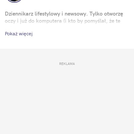
Dziennikarz lifestylowy i newsowy. Tylko otworzę
oczy i już do komputera (i kto by pomyślał, że te
miliony godzin spędzonych w internecie, kiedyś się
Pokaż więcej
przydadzą?). Zawsze zależy mi na tym, by moje
artykuły stały się ciekawą anegdotą w rozmowach
ze znajomymi i rozsiadły się na długo w głowie
czytelnika. Mój żywioł to popkultura i zjawiska
internetowe. Prywatnie: romantyk-pozytywista – jak
REKLAMA
Wokulski z „Lalki”.