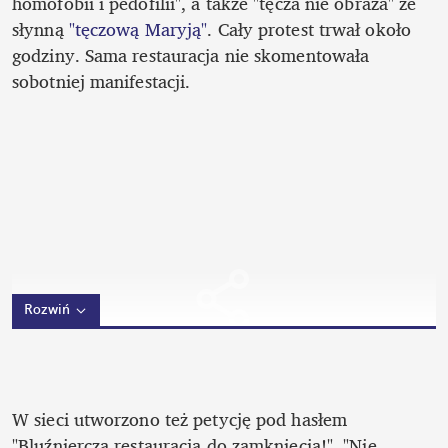
homofobii i pedofilii", a także "tęcza nie obraża" ze 
słynną 
"tęczową Maryją"
. Cały protest trwał około 
godziny. Sama restauracja nie skomentowała 
sobotniej manifestacji. 
Rozwiń
W sieci utworzono też petycję pod hasłem 
"Bluźniercza restauracja do zamknięcia!". "Nie 