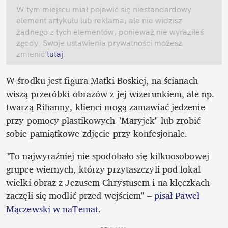
W tym miejscu miał pojawić się niestandardowy 
element artykułu lub reklama, ale nie widzisz 
żadnego z tych elementów, ponieważ nie wyraziłeś 
zgody. Swoje ustawienia prywatności możesz 
zmienić
 tutaj
.
W środku jest figura Matki Boskiej, na ścianach 
wiszą przeróbki obrazów z jej wizerunkiem, ale np. 
twarzą Rihanny, klienci mogą zamawiać jedzenie 
przy pomocy plastikowych "Maryjek" lub zrobić 
sobie pamiątkowe zdjęcie przy konfesjonale.
"To najwyraźniej nie spodobało się kilkuosobowej 
grupce wiernych, którzy przytaszczyli pod lokal 
wielki obraz z Jezusem Chrystusem i na klęczkach 
zaczęli się modlić przed wejściem" – 
pisał Paweł 
Mączewski w naTemat
. 