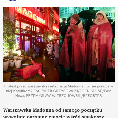
Protest przed warszawską restauracją Madonna. Co się podoba w 
niej Katolikom?
Fot. PIOTR GRZYBOWSKI/AGENCJA SE/East 
News, PRZEMYSLAW WIERZCHOWSKI/REPORTER
Warszawska Madonna od samego początku 
wywołuje ogromne emocje wśród smakoszy 