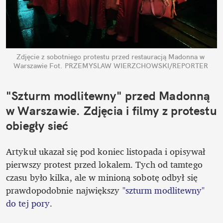
Zdjęcie z sobotniego protestu przed restauracją Madonna w 
Warszawie
Fot. PRZEMYSLAW WIERZCHOWSKI/REPORTER
"Szturm modlitewny" przed Madonną 
w Warszawie. Zdjęcia i filmy z protestu 
obiegły sieć 
Artykuł ukazał się pod koniec listopada i opisywał 
pierwszy protest przed lokalem. Tych od tamtego 
czasu było kilka, ale w minioną sobotę odbył się 
prawdopodobnie największy 
"szturm modlitewny" 
do tej pory
.