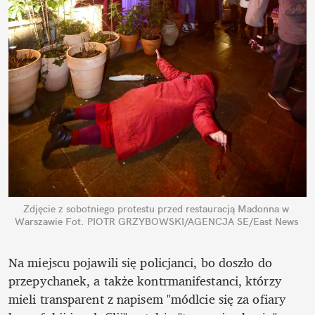
Zdjęcie z sobotniego protestu przed restauracją Madonna w 
Warszawie
Fot. PIOTR GRZYBOWSKI/AGENCJA SE/East News
Na miejscu pojawili się policjanci, bo doszło do 
przepychanek, a także kontrmanifestanci, którzy 
mieli transparent z napisem "módlcie się za ofiary 