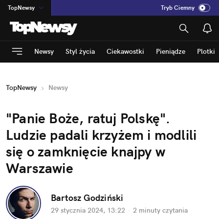
TopNewsy
Tryb Ciemny
na
:
Temat
INN
:
Poland
Newsy
Styl życia
Ciekawostki
Pieniądze
Plotki
ASZ
:
dziennik
mama
:
DU
TopNewsy
Newsy
dad
:
HERO
Rozrywka
"Panie Boże, ratuj Polskę". 
Ludzie padali krzyżem i modlili 
się o zamknięcie knajpy w 
Warszawie
Bartosz Godziński
29 stycznia 2024, 13:22
·
2 minuty
 czytania