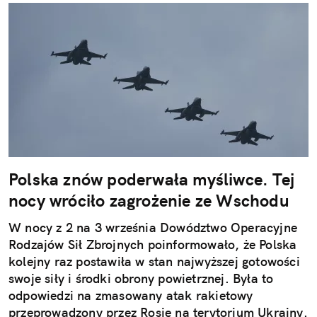
Polska znów poderwała myśliwce. Tej
nocy wróciło zagrożenie ze Wschodu
W nocy z 2 na 3 września Dowództwo Operacyjne
Rodzajów Sił Zbrojnych poinformowało, że Polska
kolejny raz postawiła w stan najwyższej gotowości
swoje siły i środki obrony powietrznej. Była to
odpowiedzi na zmasowany atak rakietowy
przeprowadzony przez Rosję na terytorium Ukrainy.