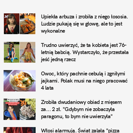
Upiekła arbuza i zrobiła z niego łososia. 
Ludzie pukają się w głowę, ale to jest 
wykonalne
Trudno uwierzyć, że ta kobieta jest 76-
letnią babcią. Wystarczyło, że przestała 
jeść jedną rzecz
Owoc, który pachnie cebulą i zgniłymi 
jajkami. Polak musi na niego pracować 
4 lata
Zrobiła dwudaniowy obiad z mięsem 
za... 2 zł. "Gdybym nie zobaczyła 
paragonu, to bym nie uwierzyła"
Włosi alarmują. Świat zalała "pizza 