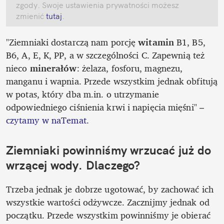
zgody. Swoje ustawienia prywatności możesz 
zmienić
 tutaj
.
"Ziemniaki dostarczą nam porcję 
witamin
 B1, B5, 
B6, A, E, K, PP, a w szczególności C. Zapewnią też 
nieco 
minerałów
: żelaza, fosforu, magnezu, 
manganu i wapnia. Przede wszystkim jednak obfitują 
w potas, który dba m.in. o utrzymanie 
odpowiedniego ciśnienia krwi i napięcia mięśni" – 
czytamy w naTemat
.
Ziemniaki powinniśmy wrzucać już do 
wrzącej wody. Dlaczego?
Trzeba jednak je dobrze ugotować, by zachować ich 
wszystkie wartości odżywcze. Zacznijmy jednak od 
początku. Przede wszystkim powinniśmy je obierać 