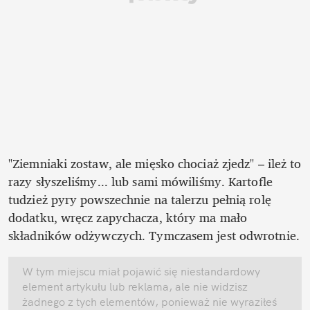
"Ziemniaki zostaw, ale mięsko chociaż zjedz" – ileż to 
razy słyszeliśmy... lub sami mówiliśmy. Kartofle 
tudzież pyry powszechnie na talerzu pełnią rolę 
dodatku, wręcz zapychacza, który ma mało 
składników odżywczych. Tymczasem jest odwrotnie. 
W tym miejscu miał pojawić się niestandardowy 
element artykułu lub reklama, ale nie widzisz 
żadnego z tych elementów, ponieważ nie wyraziłeś 