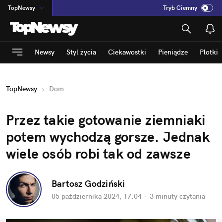
TopNewsy
Tryb Ciemny
na
:
Temat
INN
:
Poland
Newsy
Styl życia
Ciekawostki
Pieniądze
Plotki
ASZ
:
dziennik
mama
:
DU
TopNewsy
Dom
dad
:
HERO
Rozrywka
Przez takie gotowanie ziemniaki 
potem wychodzą gorsze. Jednak 
wiele osób robi tak od zawsze
Bartosz Godziński
05 października 2024, 17:04
·
3 minuty
 czytania