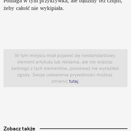
Pomaga w tym przykrywka, ale bądźmy też czujni, 
żeby całość nie wykipiała.
W tym miejscu miał pojawić się niestandardowy 
element artykułu lub reklama, ale nie widzisz 
żadnego z tych elementów, ponieważ nie wyraziłeś 
zgody. Swoje ustawienia prywatności możesz 
zmienić
 tutaj
.
Zobacz także