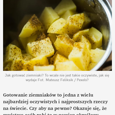
Jak gotować ziemniaki? To wcale nie jest takie oczywiste, jak się 
wydaje
Fot. Mateusz Feliksik / Pexels?
Gotowanie ziemniaków to jedna z wielu 
najbardziej oczywistych i najprostszych rzeczy 
na świecie. Czy aby na pewno? Okazuje się, że 
mnóstwo osób robi to w pewien określony 