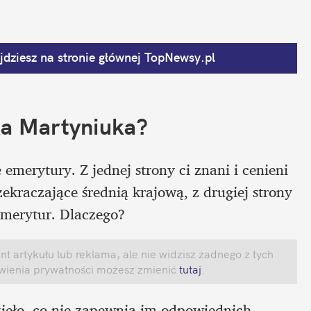
dziesz na stronie głównej
 TopNewsy.pl
ka Martyniuka? 
 emerytury. Z jednej strony ci znani i cenieni 
ekraczające średnią krajową, z drugiej strony 
emerytur. Dlaczego?  
 artykułu lub reklama, ale nie widzisz żadnego z tych 
awienia prywatności możesz zmienić
 tutaj
.
ieło, co nie zapewnia im odpowiednich 