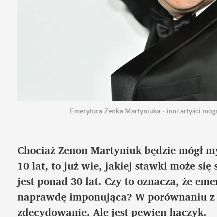
Emerytura Zenka Martyniuka – inni artyści mog
Chociaż Zenon Martyniuk będzie mógł myś
10 lat, to już wie, jakiej stawki może si
jest ponad 30 lat. Czy to oznacza, że eme
naprawdę imponująca? W porównaniu z i
zdecydowanie. Ale jest pewien haczyk.