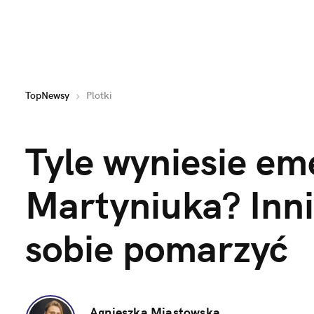
TopNewsy
Plotki
Tyle wyniesie em
Martyniuka? Inni
sobie pomarzyć
Agnieszka Miastowska