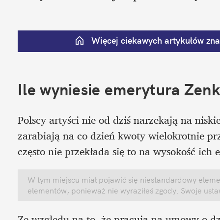
Więcej ciekawych artykułów znaj
Ile wyniesie emerytura Zen
Polscy artyści nie od dziś narzekają na niskie
zarabiają na co dzień kwoty wielokrotnie prz
często nie przekłada się to na wysokość ich 
W tym miejscu miał pojawić się niestandardowy element
elementów, ponieważ nie wyraziłeś zgody. Swoje ust
Ze względu na to, że pracują na umowy o dz