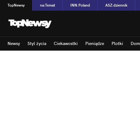
TopNewsy
na
:
Temat
INN
:
Poland
ASZ
:
dziennik
Newsy
Styl życia
Ciekawostki
Pieniądze
Plotki
Dom