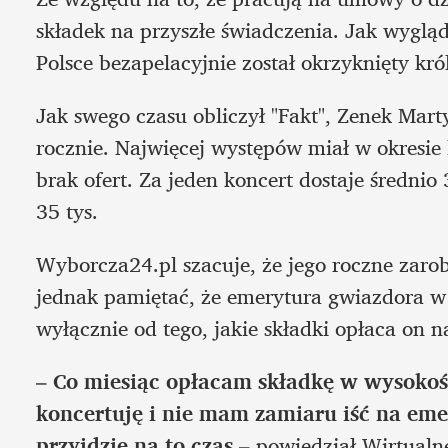
składek na przyszłe świadczenia. Jak wygląd
Polsce bezapelacyjnie został okrzyknięty kró
Jak swego czasu obliczył "Fakt", Zenek Mart
rocznie. Najwięcej występów miał w okresie 
brak ofert. Za jeden koncert dostaje średnio
35 tys. 
Wyborcza24.pl szacuje, że jego roczne zarob
jednak pamiętać, że emerytura gwiazdora w t
wyłącznie od tego, jakie składki opłaca on na
– 
Co miesiąc opłacam składkę w wysokości 
koncertuję i nie mam zamiaru iść na emer
przyjdzie na to czas 
– powiedział Wirtualn