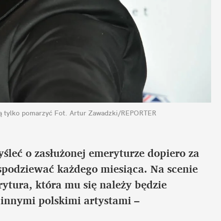
ą tylko pomarzyć
Fot. Artur Zawadzki/REPORTER
leć o zasłużonej emeryturze dopiero za 
ę spodziewać każdego miesiąca. Na scenie 
rytura, która mu się należy będzie 
nnymi polskimi artystami – 