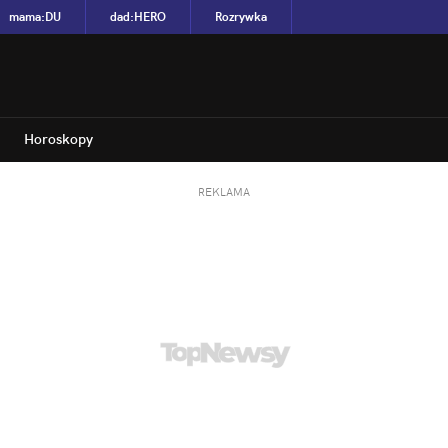
mama
:
DU
dad
:
HERO
Rozrywka
Horoskopy
REKLAMA