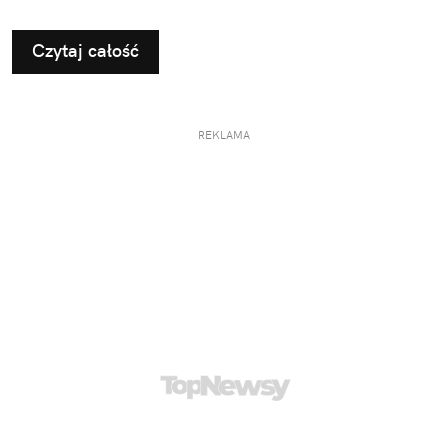
nieco zmienić typowy kierunek podróży.
Czytaj całość
REKLAMA