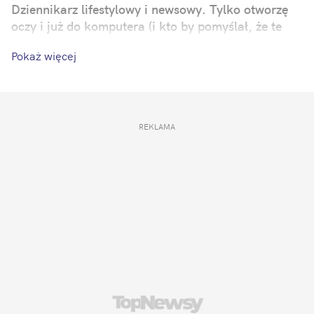
Dziennikarz lifestylowy i newsowy. Tylko otworzę
oczy i już do komputera (i kto by pomyślał, że te
miliony godzin spędzonych w internecie, kiedyś się
Pokaż więcej
przydadzą?). Zawsze zależy mi na tym, by moje
artykuły stały się ciekawą anegdotą w rozmowach
ze znajomymi i rozsiadły się na długo w głowie
czytelnika. Mój żywioł to popkultura i zjawiska
internetowe. Prywatnie: romantyk-pozytywista – jak
REKLAMA
Wokulski z „Lalki”.