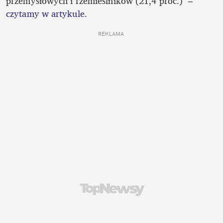
przemysłowych i rzemieślników (21,4 proc.)" – 
czytamy w artykule
.
REKLAMA 