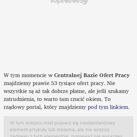
W tym momencie w 
Centralnej Bazie Ofert Pracy
znajdziemy prawie 53 tysiące ofert pracy. Nie 
wszystkie są aż tak dobrze płatne, ale jeśli szukamy 
zatrudnienia, to warto tam rzucić okiem. To 
rządowy portal, który znajdziemy 
pod tym linkiem
.
W tym miejscu miał pojawić się niestandardowy 
element artykułu lub reklama, ale nie widzisz 
żadnego z tych elementów, ponieważ nie wyraziłeś 