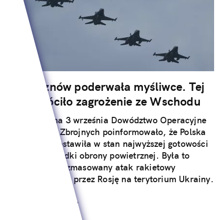
Polska znów poderwała myśliwce. Tej
nocy wróciło zagrożenie ze Wschodu
W nocy z 2 na 3 września Dowództwo Operacyjne
Rodzajów Sił Zbrojnych poinformowało, że Polska
kolejny raz postawiła w stan najwyższej gotowości
swoje siły i środki obrony powietrznej. Była to
odpowiedzi na zmasowany atak rakietowy
przeprowadzony przez Rosję na terytorium Ukrainy.
Czytaj całość