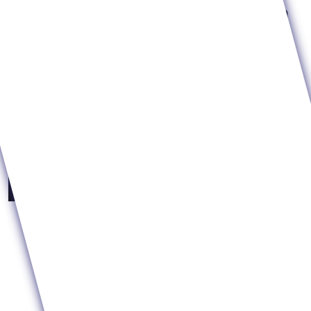
lecisz na wakacje. Moda jest już silna
Luksusowe wakacje to już nie to samo, co kiedyś.
Gdy większość z nas wciąż marzy o słonecznych
plażach i all inclusive, naprawdę zamożni ludzie
wybierają na urlop zupełnie inne miejsca. Mowa o
totalnej zmianie myślenia i turystycznych
priorytetów. Zamiast szukać upałów i tłumów,
wybierają spokój, ciszę i autentyczność.
Czytaj całość
REKLAMA