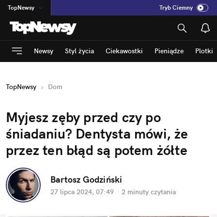
TopNewsy
Tryb Ciemny
na
:
Temat
INN
:
Poland
Newsy
Styl życia
Ciekawostki
Pieniądze
Plotki
ASZ
:
dziennik
mama
:
DU
TopNewsy
Dom
dad
:
HERO
Rozrywka
Myjesz zęby przed czy po 
śniadaniu? Dentysta mówi, że 
przez ten błąd są potem żółte
Bartosz Godziński
27 lipca 2024, 07:49
·
2 minuty
 czytania