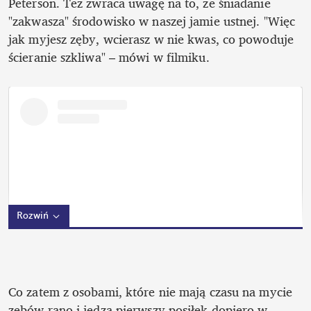
Peterson. Też zwraca uwagę na to, że śniadanie 
"zakwasza" środowisko w naszej jamie ustnej. "Więc 
jak myjesz zęby, wcierasz w nie kwas, co powoduje 
ścieranie szkliwa" – mówi w filmiku. 
Rozwiń
Co zatem z osobami, które nie mają czasu na mycie 
zębów rano i jedzą pierwszy posiłek dopiero w 