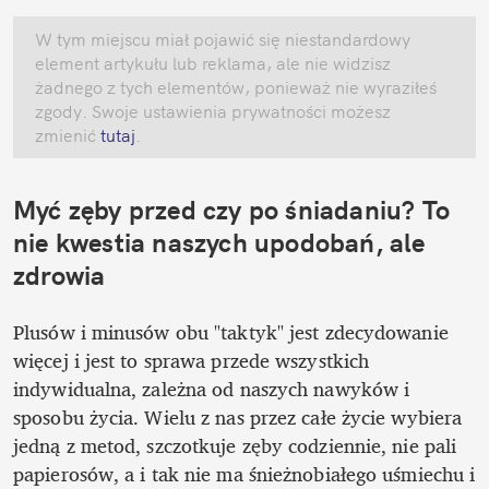
W tym miejscu miał pojawić się niestandardowy 
element artykułu lub reklama, ale nie widzisz 
żadnego z tych elementów, ponieważ nie wyraziłeś 
zgody. Swoje ustawienia prywatności możesz 
zmienić
 tutaj
.
Myć zęby przed czy po śniadaniu? To 
nie kwestia naszych upodobań, ale 
zdrowia
Plusów i minusów obu "taktyk" jest zdecydowanie 
więcej i jest to sprawa przede wszystkich 
indywidualna, zależna od naszych nawyków i 
sposobu życia. Wielu z nas przez całe życie wybiera 
jedną z metod, szczotkuje zęby codziennie, nie pali 
papierosów, a i tak nie ma śnieżnobiałego uśmiechu i 