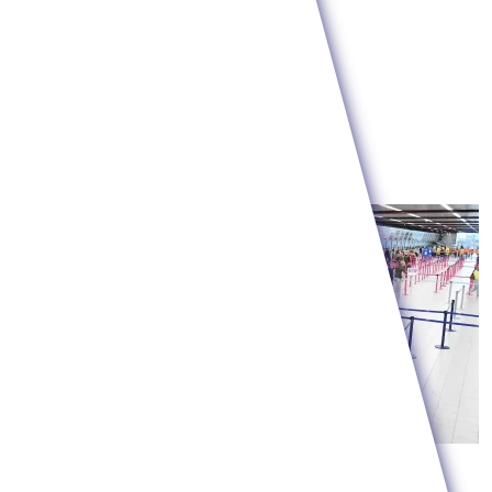
To teraz oznaka bogactwa, gdy tam