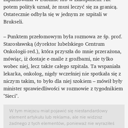
potem polityk uznał, że musi leczyć się za granicą. 
Ostatecznie odbyła się w jednym ze szpitali w 
Brukseli. 

– Punktem przełomowym była rozmowa ze śp. prof. 
Starosławską (dyrektor lubelskiego Centrum 
Onkologii-red.), która przyszła do mnie przerażona, 
mówiąc, iż dostaje e-maile z groźbami, nie tylko 
wobec niej, lecz także całego szpitala. Ta wspaniała 
lekarka, onkolog, nigdy wcześniej nie spotkała się z 
niczym takim, to było dla niej szokiem – mówił były 
minister sprawiedliwości w rozmowie z tygodnikiem 
"Sieci". 
W tym miejscu miał pojawić się niestandardowy 
element artykułu lub reklama, ale nie widzisz 
żadnego z tych elementów, ponieważ nie wyraziłeś 