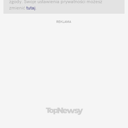
zgody. Swoje ustawienia prywatności możesz 
zmienić
 tutaj
.
REKLAMA 