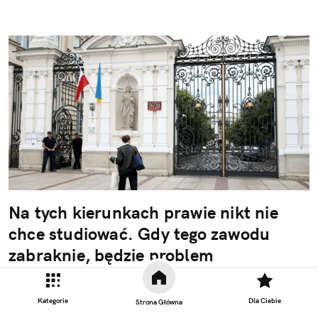
Na tych kierunkach prawie nikt nie
chce studiować. Gdy tego zawodu
zabraknie, będzie problem
Młodzi ludzie nadal chcą studiować, chociaż ich
podejście do samych studiów zdecydowanie się
Kategorie
Dla Ciebie
Strona Główna
zmieniło. Najmłodsza grupa pracowników na