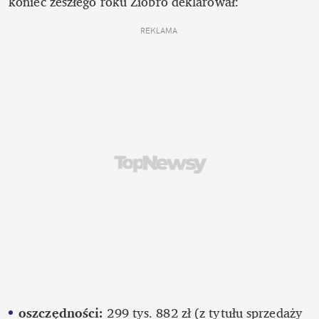
koniec zeszłego roku Ziobro deklarował: 
REKLAMA 
oszczędności: 
299 tys. 882 zł (z tytułu sprzedaży 