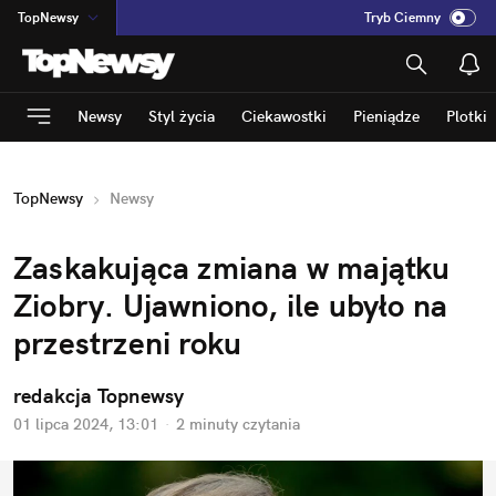
TopNewsy
Tryb Ciemny
na
:
Temat
INN
:
Poland
Newsy
Styl życia
Ciekawostki
Pieniądze
Plotki
ASZ
:
dziennik
mama
:
DU
TopNewsy
Newsy
dad
:
HERO
Rozrywka
Zaskakująca zmiana w majątku 
Ziobry. Ujawniono, ile ubyło na 
przestrzeni roku
redakcja Topnewsy
01 lipca 2024, 13:01
·
2 minuty
 czytania