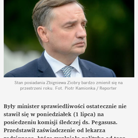
Stan posiadania Zbigniewa Ziobry bardzo zmienił się na 
przestrzeni roku.
Fot. Piotr Kamionka / Reporter
Były minister sprawiedliwości ostatecznie nie 
stawił się w poniedziałek (1 lipca) na 
posiedzeniu komisji śledczej ds. Pegasusa. 
Przedstawił zaświadczenie od lekarza 
rodzinnego, które zwalniało polityka od tego 