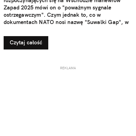
rozpoczynających się na Wschodzie manewrów
Zapad 2025 mówi on o "poważnym sygnale
ostrzegawczym". Czym jednak to, co w
dokumentach NATO nosi nazwę "Suwalki Gap", w
ogóle jest?
Czytaj całość
REKLAMA