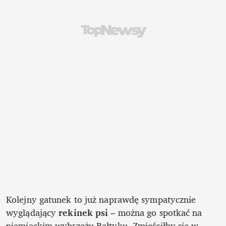
Kolejny gatunek to już naprawdę sympatycznie 
wyglądający 
rekinek psi 
– można go spotkać na 
niemieckim wybrzeżu Bałtyku. Zmieściłby się w 