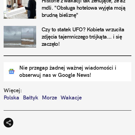
Historie z wakacji tak żenujące, że aż 
mdli. "Obsługa hotelowa wyjęła moją 
brudną bieliznę"
Czy to statek UFO? Kobieta wrzuciła 
zdjęcia tajemniczego trójkąta... i się 
zaczęło!
Nie przegap żadnej ważnej wiadomości i
obserwuj nas w Google News!
Więcej:
Polska
Bałtyk
Morze
Wakacje