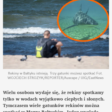
Rekiny w Bałtyku istnieją. Trzy gatunki możesz spotkać
Fot. 
WOJCIECH STROZYK/REPORTER/Auscape / UIG/EastNews
Wielu osobom wydaje się, że rekiny spotkamy 
tylko w wodach wyjątkowo ciepłych i słonych. 
Tymczasem wiele gatunków rekinów można 
spotkać w Morzu Bałtyckim. Jeden wygląda 