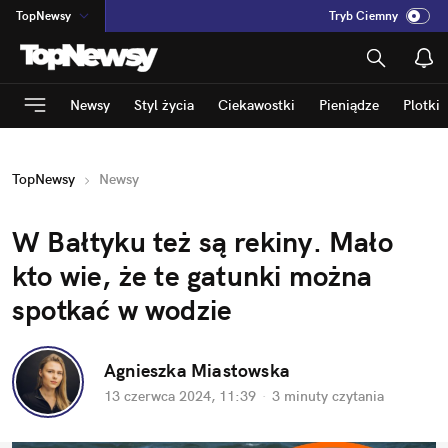
TopNewsy
Tryb Ciemny
na
:
Temat
INN
:
Poland
Newsy
Styl życia
Ciekawostki
Pieniądze
Plotki
ASZ
:
dziennik
mama
:
DU
TopNewsy
Newsy
dad
:
HERO
Rozrywka
W Bałtyku też są rekiny. Mało 
kto wie, że te gatunki można 
spotkać w wodzie
Agnieszka Miastowska
13 czerwca 2024, 11:39
·
3 minuty
 czytania