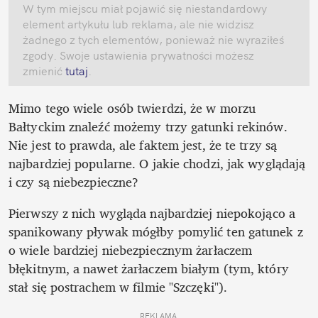
W tym miejscu miał pojawić się niestandardowy 
element artykułu lub reklama, ale nie widzisz 
żadnego z tych elementów, ponieważ nie wyraziłeś 
zgody. Swoje ustawienia prywatności możesz 
zmienić
 tutaj
.
Mimo tego wiele osób twierdzi, że w morzu 
Bałtyckim znaleźć możemy trzy gatunki rekinów. 
Nie jest to prawda, ale faktem jest, że te trzy są 
najbardziej popularne. O jakie chodzi, jak wyglądają 
i czy są niebezpieczne?
Pierwszy z nich wygląda najbardziej niepokojąco a 
spanikowany pływak mógłby pomylić ten gatunek z 
o wiele bardziej niebezpiecznym żarłaczem 
błękitnym, a nawet żarłaczem białym (tym, który 
stał się postrachem w filmie "Szczęki").
REKLAMA 