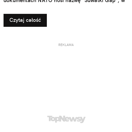
dokumentach NATO nosi nazwę "Suwalki Gap", w
ogóle jest?
Czytaj całość
REKLAMA