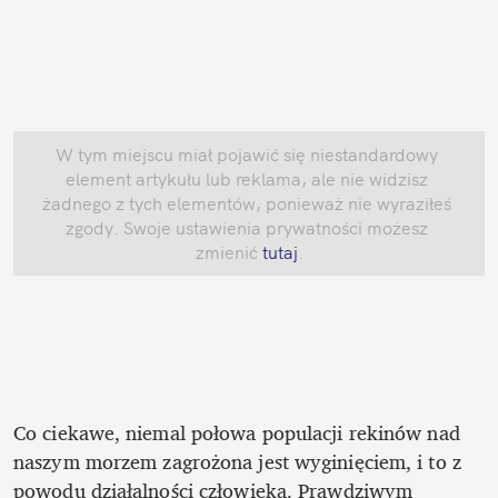
W tym miejscu miał pojawić się niestandardowy 
element artykułu lub reklama, ale nie widzisz 
żadnego z tych elementów, ponieważ nie wyraziłeś 
zgody. Swoje ustawienia prywatności możesz 
zmienić
 tutaj
.
Co ciekawe, niemal połowa populacji rekinów nad 
naszym morzem zagrożona jest wyginięciem, i to z 
powodu działalności człowieka. Prawdziwym 