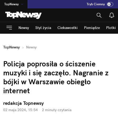
TopNewsy
Tryb Ciemny
na
:
Temat
INN
:
Poland
Newsy
Styl życia
Ciekawostki
Pieniądze
Plotki
ASZ
:
dziennik
mama
:
DU
TopNewsy
Newsy
dad
:
HERO
Rozrywka
Policja poprosiła o ściszenie 
muzyki i się zaczęło. Nagranie z 
bójki w Warszawie obiegło 
internet
redakcja Topnewsy
02 maja 2024, 15:54
·
2 minuty
 czytania