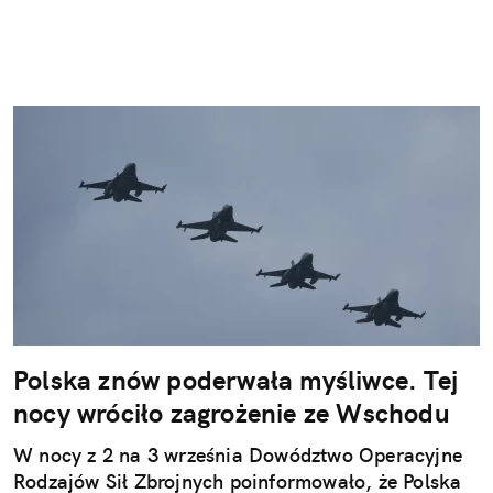
Polska znów poderwała myśliwce. Tej
nocy wróciło zagrożenie ze Wschodu
W nocy z 2 na 3 września Dowództwo Operacyjne
Rodzajów Sił Zbrojnych poinformowało, że Polska