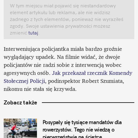
W tym miejscu miał pojawić się niestandardowy 
element artykułu lub reklama, ale nie widzisz 
żadnego z tych elementów, ponieważ nie wyraziłeś 
zgody. Swoje ustawienia prywatności możesz 
zmienić
 tutaj
.
Interweniująca policjantka miała bardzo groźnie 
wyglądający upadek. Na filmie widać, że dwoje 
policjantów nie radzi sobie z interwencją wobec 
agresywnych osób. 
Jak przekazał rzecznik Komendy 
Stołecznej Policji
, podinspektor Robert Szumiata, 
nikomu nie stała się krzywda.
Zobacz także
Posypały się tysiące mandatów dla 
rowerzystów. Tego nie wiedzą o 
pierwszeństwie na ścieżce