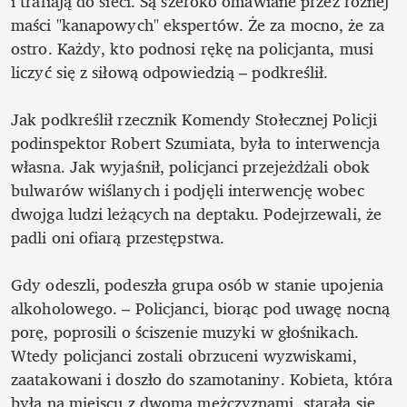
i trafiają do sieci. Są szeroko omawiane przez różnej 
maści "kanapowych" ekspertów. Że za mocno, że za 
ostro. Każdy, kto podnosi rękę na policjanta, musi 
liczyć się z siłową odpowiedzią – podkreślił. 

Jak podkreślił rzecznik Komendy Stołecznej Policji 
podinspektor Robert Szumiata, była to interwencja 
własna. Jak wyjaśnił, policjanci przejeżdżali obok 
bulwarów wiślanych i podjęli interwencję wobec 
dwojga ludzi leżących na deptaku. Podejrzewali, że 
padli oni ofiarą przestępstwa. 

Gdy odeszli, podeszła grupa osób w stanie upojenia 
alkoholowego. – Policjanci, biorąc pod uwagę nocną 
porę, poprosili o ściszenie muzyki w głośnikach. 
Wtedy policjanci zostali obrzuceni wyzwiskami, 
zaatakowani i doszło do szamotaniny. Kobieta, która 
była na miejscu z dwoma mężczyznami, starała się 