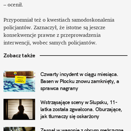
– ocenił. 

Przypomniał też o kwestiach samodoskonalenia 
policjantów. Zaznaczył, że istotne są jeszcze 
konsekwencje prawne z przeprowadzenia 
interwencji, wobec samych policjantów.
Zobacz także
Czwarty incydent w ciągu miesiąca. 
Basen w Płocku znowu zamknięty, a 
sprawca nagrany
Wstrząsające sceny w Słupsku, 11-
latka została zgwałcona. Oburzające, 
jak tłumaczy się oskarżony
Zasnął w wagonie z obcym mężczyzną. 