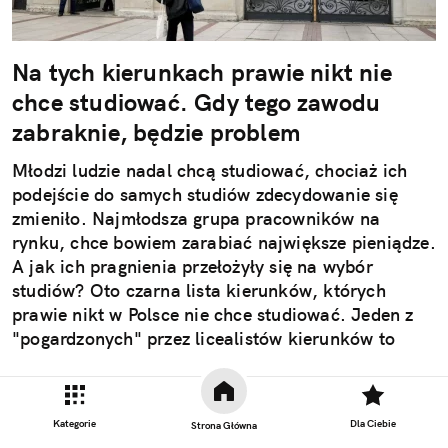
Na tych kierunkach prawie nikt nie
chce studiować. Gdy tego zawodu
zabraknie, będzie problem
Młodzi ludzie nadal chcą studiować, chociaż ich
podejście do samych studiów zdecydowanie się
zmieniło. Najmłodsza grupa pracowników na
rynku, chce bowiem zarabiać największe pieniądze.
A jak ich pragnienia przełożyły się na wybór
studiów? Oto czarna lista kierunków, których
prawie nikt w Polsce nie chce studiować. Jeden z
"pogardzonych" przez licealistów kierunków to
pedagogika przedszkolna i wczesnoszkolna. Czy to
oznacza, że zabraknie nauczycieli dla
Czytaj całość
najmłodszych?
Kategorie
Dla Ciebie
Strona Główna