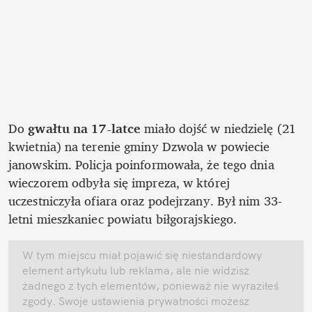
Do 
gwałtu na 17-latce
 miało dojść w niedzielę (21 
kwietnia) na terenie gminy Dzwola w powiecie 
janowskim. Policja poinformowała, że tego dnia 
wieczorem odbyła się impreza, w której 
uczestniczyła ofiara oraz podejrzany. Był nim 33-
letni mieszkaniec powiatu biłgorajskiego. 
W tym miejscu miał pojawić się niestandardowy 
element artykułu lub reklama, ale nie widzisz 
żadnego z tych elementów, ponieważ nie wyraziłeś 
zgody. Swoje ustawienia prywatności możesz 