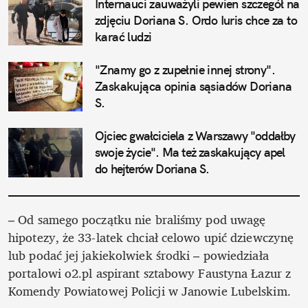
Internauci zauważyli pewien szczegół na 
zdjęciu Doriana S. Ordo Iuris chce za to 
karać ludzi
"Znamy go z zupełnie innej strony". 
Zaskakująca opinia sąsiadów Doriana 
S.
Ojciec gwałciciela z Warszawy "oddałby 
swoje życie". Ma też zaskakujący apel 
do hejterów Doriana S.
– Od samego początku nie braliśmy pod uwagę 
hipotezy, że 33-latek chciał celowo upić dziewczynę 
lub podać jej jakiekolwiek środki – powiedziała 
portalowi o2.pl aspirant sztabowy Faustyna Łazur z 
Komendy Powiatowej Policji w Janowie Lubelskim. 