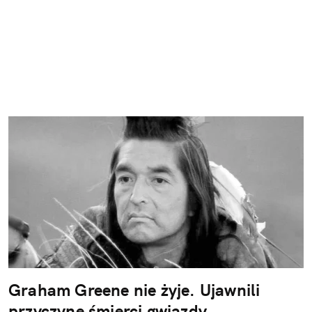
Graham Greene nie żyje. Ujawnili
przyczynę śmierci gwiazdy