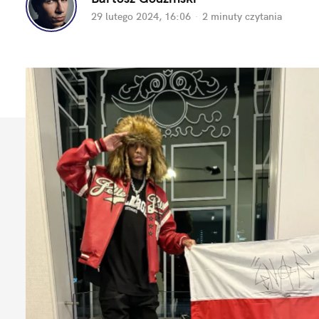
29 lutego 2024, 16:06
·
2 minuty
 czytania