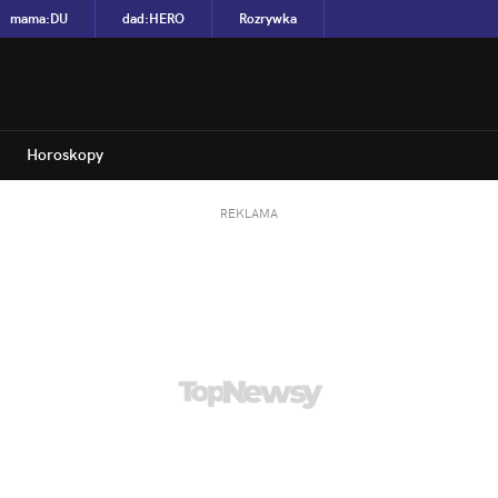
mama
:
DU
dad
:
HERO
Rozrywka
Horoskopy
REKLAMA