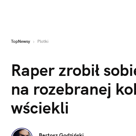
TopNewsy
Plotki
Raper zrobił sobie
na rozebranej kob
wściekli
Bartosz Godziński