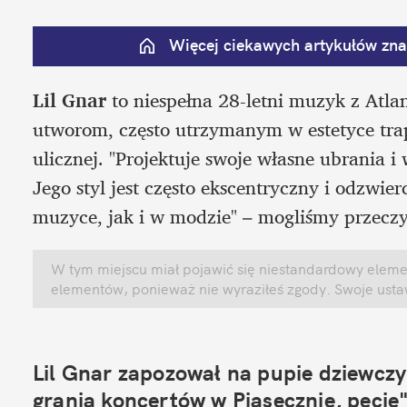
Więcej ciekawych artykułów znaj
Lil Gnar 
to niespełna 28-letni muzyk z Atla
utworom, często utrzymanym w estetyce trapu
ulicznej. "Projektuje swoje własne ubrania
Jego styl jest często ekscentryczny i odzwie
muzyce, jak i w modzie" – mogliśmy przeczy
W tym miejscu miał pojawić się niestandardowy element
elementów, ponieważ nie wyraziłeś zgody. Swoje ust
Lil Gnar zapozował na pupie dziewczy
grania koncertów w Piasecznie, pecie