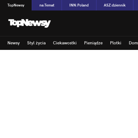
TopNewsy
na
:
Temat
INN
:
Poland
ASZ
:
dziennik
Newsy
Styl życia
Ciekawostki
Pieniądze
Plotki
Dom