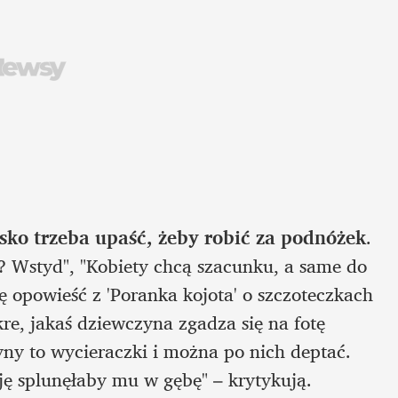
sko trzeba upaść, żeby robić za podnóżek
. 
i? Wstyd", "Kobiety chcą szacunku, a same do 
 opowieść z 'Poranka kojota' o szczoteczkach 
kre, jakaś dziewczyna zgadza się na fotę 
zyny to wycieraczki i można po nich deptać. 
ę splunęłaby mu w gębę" – krytykują.