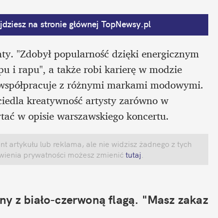
dziesz na stronie głównej
 TopNewsy.pl
nty. "Zdobył popularność dzięki energicznym 
 i rapu", a także robi karierę w modzie 
 i współpracuje z różnymi markami modowymi. 
rciedla kreatywność artysty zarówno w 
tać w opisie warszawskiego koncertu.
 artykułu lub reklama, ale nie widzisz żadnego z tych 
awienia prywatności możesz zmienić
 tutaj
.
ny z biało-czerwoną flagą. "
Masz zakaz 
"