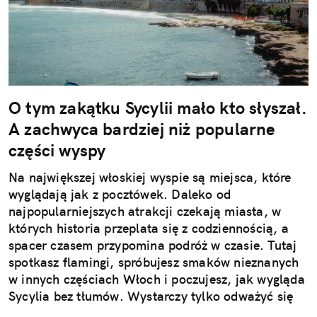
O tym zakątku Sycylii mało kto słyszał.
A zachwyca bardziej niż popularne
części wyspy
Na największej włoskiej wyspie są miejsca, które
wyglądają jak z pocztówek. Daleko od
najpopularniejszych atrakcji czekają miasta, w
których historia przeplata się z codziennością, a
spacer czasem przypomina podróż w czasie. Tutaj
spotkasz flamingi, spróbujesz smaków nieznanych
w innych częściach Włoch i poczujesz, jak wygląda
Sycylia bez tłumów. Wystarczy tylko odważyć się
nieco zmienić typowy kierunek podróży.