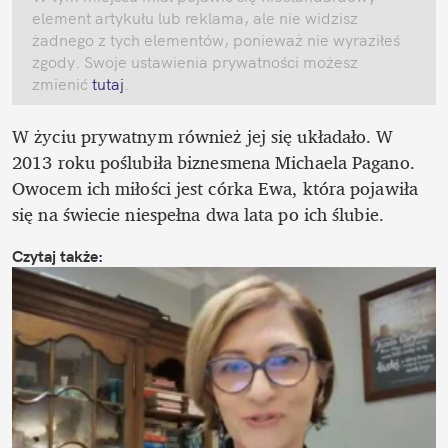
element artykułu lub reklama, ale nie widzisz 
żadnego z tych elementów, ponieważ nie wyraziłeś 
zgody. Swoje ustawienia prywatności możesz 
zmienić
 tutaj
.
W życiu prywatnym również jej się układało. W 
2013 roku poślubiła biznesmena Michaela Pagano. 
Owocem ich miłości jest córka Ewa, która pojawiła 
się na świecie niespełna dwa lata po ich ślubie.
Czytaj także
: