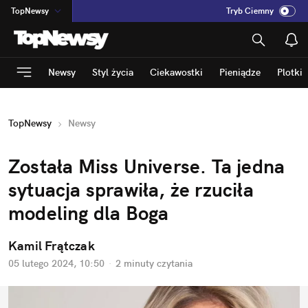
TopNewsy
Tryb Ciemny
na
:
Temat
INN
:
Poland
Newsy
Styl życia
Ciekawostki
Pieniądze
Plotki
ASZ
:
dziennik
mama
:
DU
TopNewsy
Newsy
dad
:
HERO
Rozrywka
Została Miss Universe. Ta jedna 
sytuacja sprawiła, że rzuciła 
modeling dla Boga
Kamil Frątczak
05 lutego 2024, 10:50
·
2 minuty
 czytania