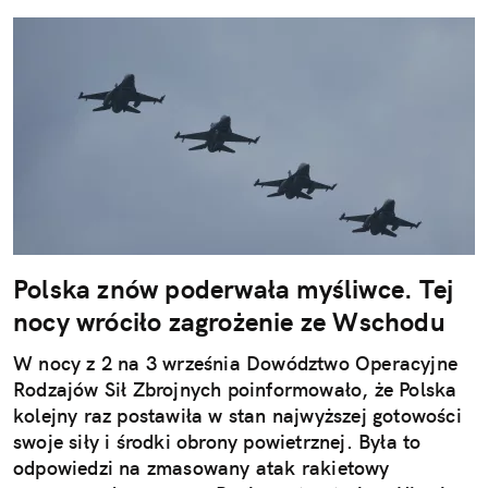
Polska znów poderwała myśliwce. Tej
nocy wróciło zagrożenie ze Wschodu
W nocy z 2 na 3 września Dowództwo Operacyjne
Rodzajów Sił Zbrojnych poinformowało, że Polska
kolejny raz postawiła w stan najwyższej gotowości
swoje siły i środki obrony powietrznej. Była to
odpowiedzi na zmasowany atak rakietowy