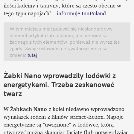
ilości kofeiny i tauryny, które są często obecne w 
tego typu napojach" – 
informuje InnPoland
.
W tym miejscu miał pojawić się niestandardowy 
element artykułu lub reklama, ale nie widzisz 
żadnego z tych elementów, ponieważ nie wyraziłeś 
zgody. Swoje ustawienia prywatności możesz 
zmienić
 tutaj
.
Żabki Nano wprowadziły lodówki z 
energetykami. Trzeba zeskanować 
twarz
W 
Żabkach Nano
 z kolei niedawno wprowadzono 
wynalazek rodem z filmów science-fiction. Napoje 
energetyczne są "uwięzione" w lodówce, którą 
otworzyć można skanując facjatę (lub potwierdzając 