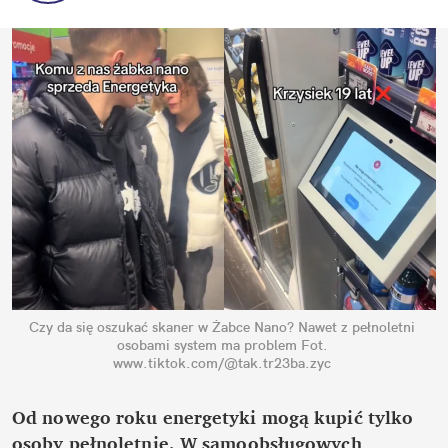
Czy da się oszukać skaner w Żabce Nano? Nawet z pełnoletni 
osobami system ma problem
Fot. 
www.tiktok.com/@tak.tr23ba.zyc
Od nowego roku energetyki mogą kupić tylko 
osoby pełnoletnie. W samoobsługowych 