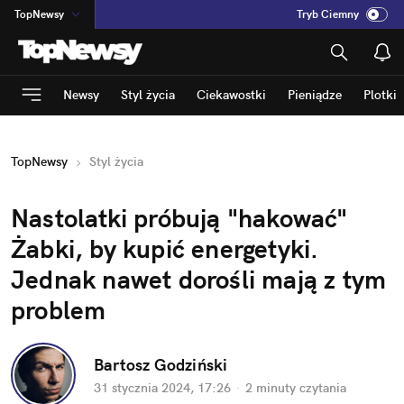
TopNewsy
Tryb Ciemny
na
:
Temat
INN
:
Poland
Newsy
Styl życia
Ciekawostki
Pieniądze
Plotki
ASZ
:
dziennik
mama
:
DU
TopNewsy
Styl życia
dad
:
HERO
Rozrywka
Nastolatki próbują "hakować" 
Żabki, by kupić energetyki. 
Jednak nawet dorośli mają z tym 
problem
Bartosz Godziński
31 stycznia 2024, 17:26
·
2 minuty
 czytania