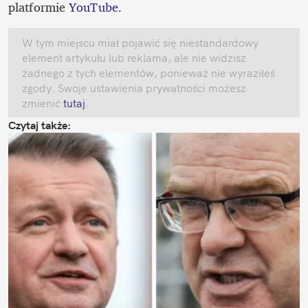
platformie 
YouTube
.
W tym miejscu miał pojawić się niestandardowy 
element artykułu lub reklama, ale nie widzisz 
żadnego z tych elementów, ponieważ nie wyraziłeś 
zgody. Swoje ustawienia prywatności możesz 
zmienić
 tutaj
.
Czytaj także
: