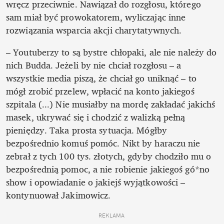
wręcz przeciwnie. Nawiązał do rozgłosu, którego 
sam miał być prowokatorem, wyliczając inne 
rozwiązania wsparcia akcji charytatywnych.
– Youtuberzy to są bystre chłopaki, ale nie należy do 
nich Budda. Jeżeli by nie chciał rozgłosu – a 
wszystkie media piszą, że chciał go uniknąć – to 
mógł zrobić przelew, wpłacić na konto jakiegoś 
szpitala (...) Nie musiałby na mordę zakładać jakichś 
masek, ukrywać się i chodzić z walizką pełną 
pieniędzy. Taka prosta sytuacja. Mógłby 
bezpośrednio komuś pomóc. Nikt by haraczu nie 
zebrał z tych 100 tys. złotych, gdyby chodziło mu o 
bezpośrednią pomoc, a nie robienie jakiegoś gó*no 
show i opowiadanie o jakiejś wyjątkowości – 
kontynuował Jakimowicz.
REKLAMA 