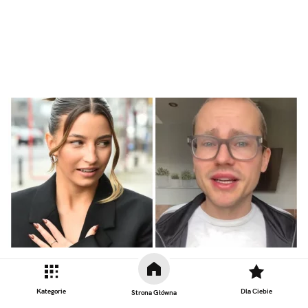
Obsługiwał w drogerii Julię Wieniawę.
Żadnej znanej osoby tak źle nie
Kategorie
Dla Ciebie
Strona Główna