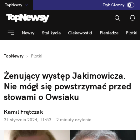
TopNewsy
Tryb Ciemny
na
:
Temat
INN
:
Poland
Newsy
Styl życia
Ciekawostki
Pieniądze
Plotki
ASZ
:
dziennik
mama
:
DU
TopNewsy
Plotki
dad
:
HERO
Rozrywka
Żenujący występ Jakimowicza. 
Nie mógł się powstrzymać przed 
słowami o Owsiaku
Kamil Frątczak
31 stycznia 2024, 11:53
·
2 minuty
 czytania