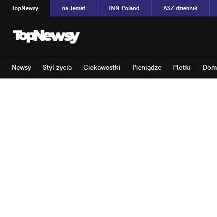
TopNewsy
na
:
Temat
INN
:
Poland
ASZ
:
dziennik
Newsy
Styl życia
Ciekawostki
Pieniądze
Plotki
Dom