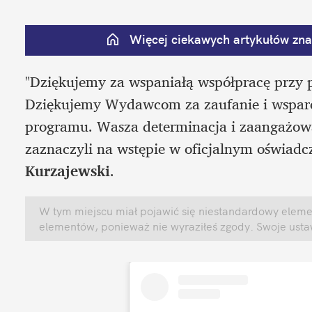
Więcej ciekawych artykułów znaj
"Dziękujemy za wspaniałą współpracę przy p
Dziękujemy Wydawcom za zaufanie i wsparcie
programu. Wasza determinacja i zaangażowan
zaznaczyli na wstępie w oficjalnym oświadc
Kurzajewski
.
W tym miejscu miał pojawić się niestandardowy element
elementów, ponieważ nie wyraziłeś zgody. Swoje ust