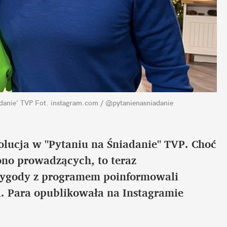
danie' TVP
Fot. instagram.com / @pytanienasniadanie
lucja w "Pytaniu na Śniadanie" TVP. Choć 
ono prowadzących, to teraz 
zygody z programem poinformowali 
. Para opublikowała na Instagramie 