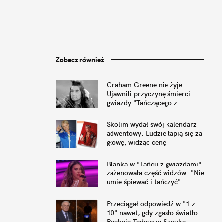
Zobacz również
Graham Greene nie żyje.
Ujawnili przyczynę śmierci
gwiazdy "Tańczącego z
wilkami"
Skolim wydał swój kalendarz
adwentowy. Ludzie łapią się za
głowę, widząc cenę
Blanka w "Tańcu z gwiazdami"
zażenowała część widzów. "Nie
umie śpiewać i tańczyć"
Przeciągał odpowiedź w "1 z
10" nawet, gdy zgasło światło.
Reakcja Tadeusza Sznuka