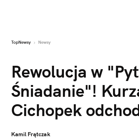
TopNewsy
Newsy
Rewolucja w "Pyt
Śniadanie"! Kurza
Cichopek odcho
Kamil Frątczak