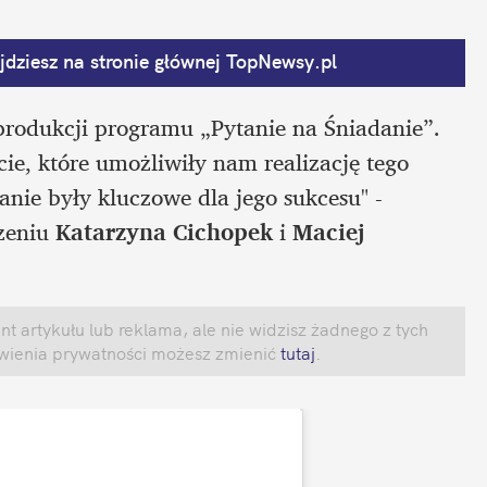
dziesz na stronie głównej
 TopNewsy.pl
rodukcji programu „Pytanie na Śniadanie”. 
, które umożliwiły nam realizację tego 
ie były kluczowe dla jego sukcesu" - 
zeniu 
Katarzyna Cichopek
 i 
Maciej 
 artykułu lub reklama, ale nie widzisz żadnego z tych 
awienia prywatności możesz zmienić
 tutaj
.