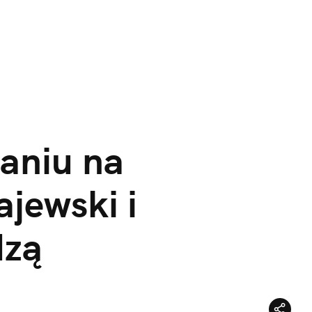
aniu na 
jewski i 
dzą