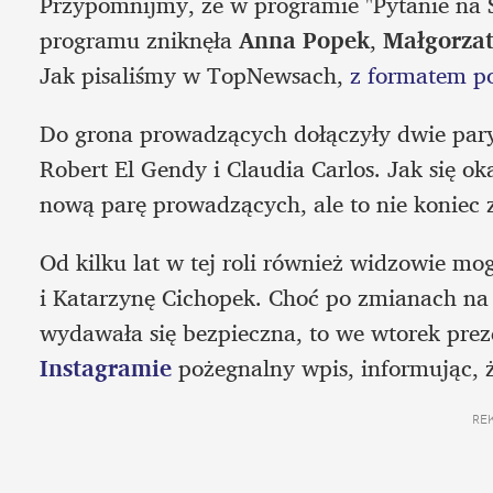
Przypomnijmy, że w programie "Pytanie na Ś
programu zniknęła 
Anna Popek
, 
Małgorza
Jak pisaliśmy w TopNewsach, 
z formatem p
Do grona prowadzących dołączyły dwie pary:
Robert El Gendy i Claudia Carlos. Jak się ok
nową parę prowadzących, ale to nie koniec 
Od kilku lat w tej roli również widzowie mo
i Katarzynę Cichopek. Choć po zmianach na
Instagramie
 pożegnalny wpis, informując, 
RE