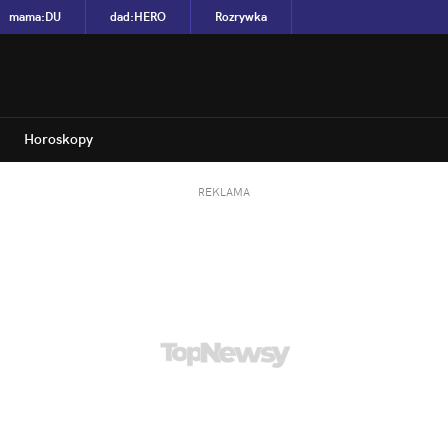
mama
:
DU
dad
:
HERO
Rozrywka
Horoskopy
REKLAMA