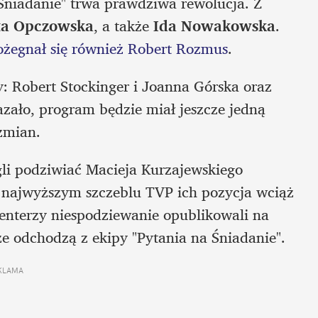
niadanie" trwa prawdziwa rewolucja. Z 
ta Opczowska
, a także 
Ida Nowakowska
. 
ożegnał się również Robert Rozmus
.
 Robert Stockinger i Joanna Górska oraz 
azało, program będzie miał jeszcze jedną 
zmian.
gli podziwiać Macieja Kurzajewskiego 
 najwyższym szczeblu TVP ich pozycja wciąż 
wydawała się bezpieczna, to we wtorek prezenterzy niespodziewanie opublikowali na 
że odchodzą z ekipy "Pytania na Śniadanie".
KLAMA 