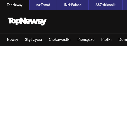
TopNewsy
na
:
Temat
INN
:
Poland
ASZ
:
dziennik
Newsy
Styl życia
Ciekawostki
Pieniądze
Plotki
Dom