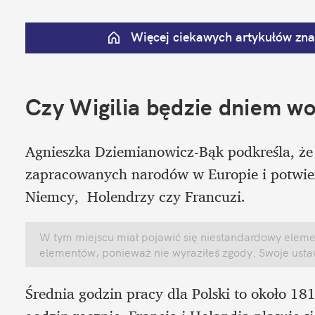
Więcej ciekawych artykułów znaj
Czy Wigilia będzie dniem w
Agnieszka Dziemianowicz-Bąk podkreśla, że 
zapracowanych narodów w Europie i potwierd
Niemcy,  Holendrzy czy Francuzi.
W tym miejscu miał pojawić się niestandardowy element
elementów, ponieważ nie wyraziłeś zgody. Swoje ust
Średnia godzin pracy dla Polski to około 1