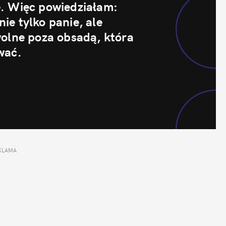
. Więc powiedziałam: 
e tylko panie, ale 
olne poza obsadą, która 
wać.
KLAMA 