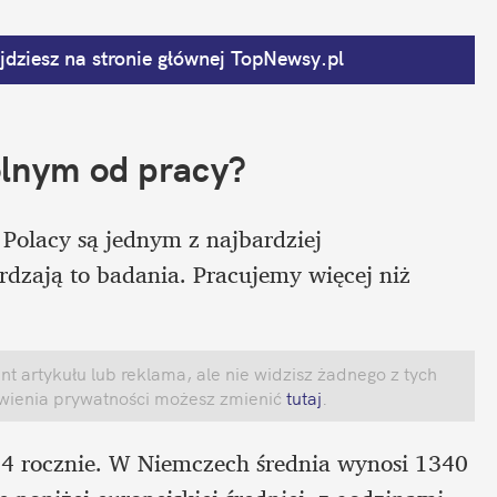
dziesz na stronie głównej
 TopNewsy.pl
olnym od pracy?
Polacy są jednym z najbardziej 
zają to badania. Pracujemy więcej niż 
 artykułu lub reklama, ale nie widzisz żadnego z tych 
awienia prywatności możesz zmienić
 tutaj
.
814 rocznie. W Niemczech średnia wynosi 1340 