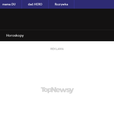
mama
:
DU
dad
:
HERO
Rozrywka
Horoskopy
REKLAMA