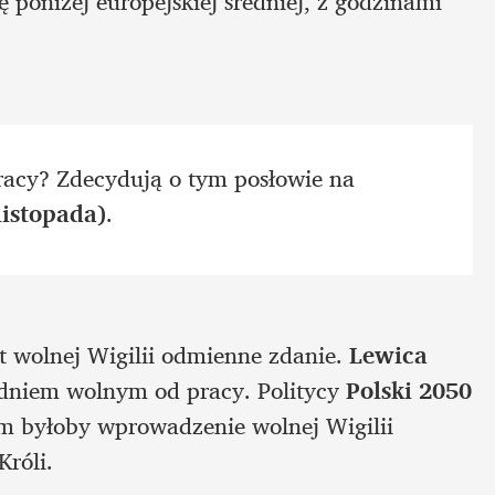
ę poniżej europejskiej średniej, z godzinami 
acy? Zdecydują o tym posłowie na 
listopada)
. 
t wolnej Wigilii odmienne zdanie.
 Lewica 
dniem wolnym od pracy. Politycy 
Polski 2050 
m byłoby wprowadzenie wolnej Wigilii 
Króli.