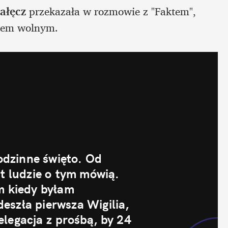
ałęcz
 przekazała w rozmowie z "Faktem", 
niem wolnym.
odzinne święto. Od 
t ludzie o tym mówią. 
m kiedy byłam 
szła pierwsza Wigilia, 
legacja z prośbą, by 24 