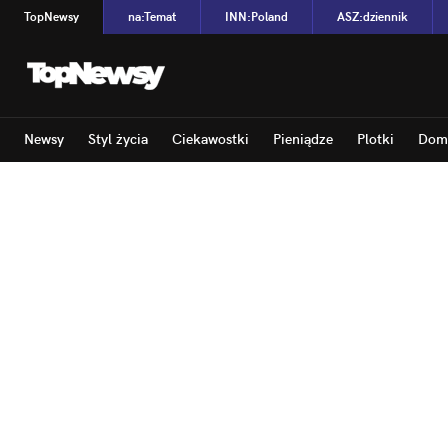
TopNewsy
na
:
Temat
INN
:
Poland
ASZ
:
dziennik
Newsy
Styl życia
Ciekawostki
Pieniądze
Plotki
Dom