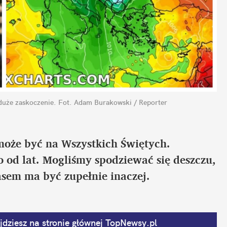
duże zaskoczenie.
Fot. Adam Burakowski / Reporter
oże być na Wszystkich Świętych. 
o od lat. Mogliśmy spodziewać się deszczu, 
asem ma być zupełnie inaczej.
dziesz na stronie głównej
 TopNewsy.pl