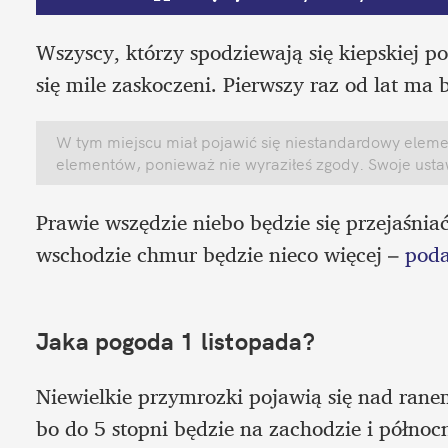
Wszyscy, którzy spodziewają się kiepskiej 
się mile zaskoczeni. Pierwszy raz od lat ma b
W tym miejscu miał pojawić się niestandardowy element
elementów, ponieważ nie wyraziłeś zgody. Swoje ust
Prawie wszędzie niebo będzie się przejaśnia
wschodzie chmur będzie nieco więcej – 
poda
Jaka pogoda 1 listopada? 
Niewielkie przymrozki pojawią się nad ranem 
bo do 5 stopni będzie na zachodzie i północn