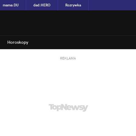
mama
:
DU
dad
:
HERO
Rozrywka
Horoskopy
REKLAMA