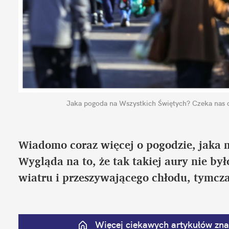
Jaka pogoda na Wszystkich Świętych? Czeka nas 
Wiadomo coraz więcej o pogodzie, jaka m
Wygląda na to, że tak takiej aury nie był
wiatru i przeszywającego chłodu, tymcz
Więcej ciekawych artykułów znaj