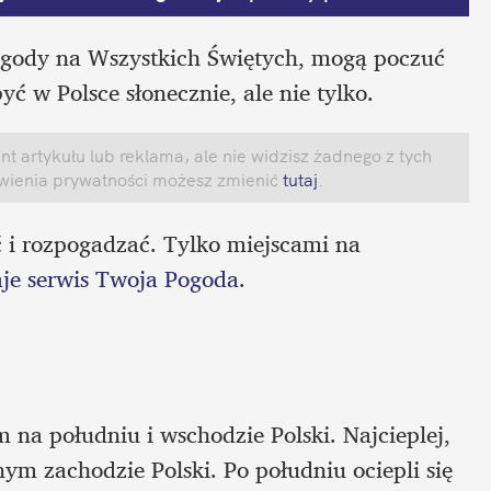
pogody na Wszystkich Świętych, mogą poczuć 
yć w Polsce słonecznie, ale nie tylko. 
 artykułu lub reklama, ale nie widzisz żadnego z tych 
awienia prywatności możesz zmienić
 tutaj
.
ć i rozpogadzać. Tylko miejscami na 
je serwis Twoja Pogoda
.  
na południu i wschodzie Polski. Najcieplej, 
ym zachodzie Polski. Po południu ociepli się 