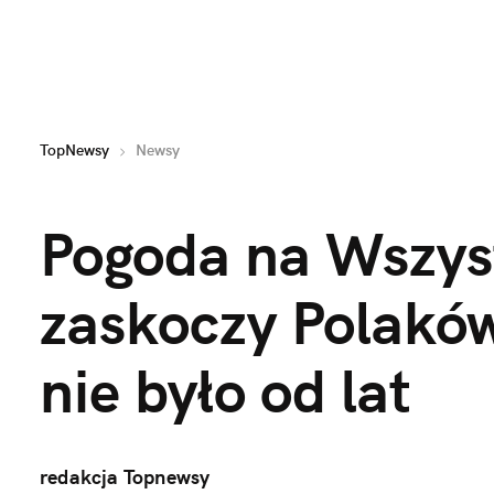
TopNewsy
Newsy
Pogoda na Wszyst
zaskoczy Polaków
nie było od lat
redakcja Topnewsy