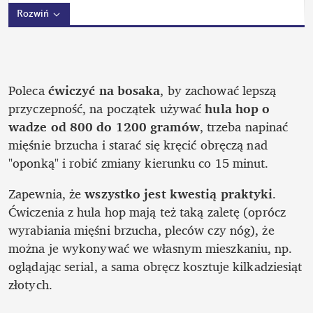
Rozwiń
Poleca
 ćwiczyć na bosaka
, by zachować lepszą 
przyczepność, na początek używać 
hula hop o 
wadze od 800 do 1200 gramów
, trzeba napinać 
mięśnie brzucha i starać się kręcić obręczą nad 
"oponką" i robić zmiany kierunku co 15 minut.
Zapewnia, że 
wszystko jest kwestią praktyki
. 
Ćwiczenia z hula hop mają też taką zaletę (oprócz 
wyrabiania mięśni brzucha, pleców czy nóg), że 
można je wykonywać we własnym mieszkaniu, np. 
oglądając serial, a sama obręcz kosztuje kilkadziesiąt 
złotych.