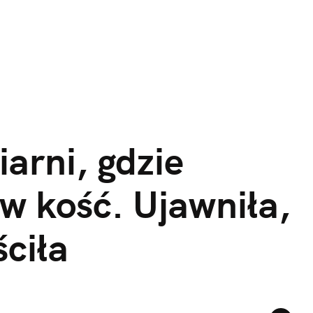
rni, gdzie 
 w kość. Ujawniła, 
ściła