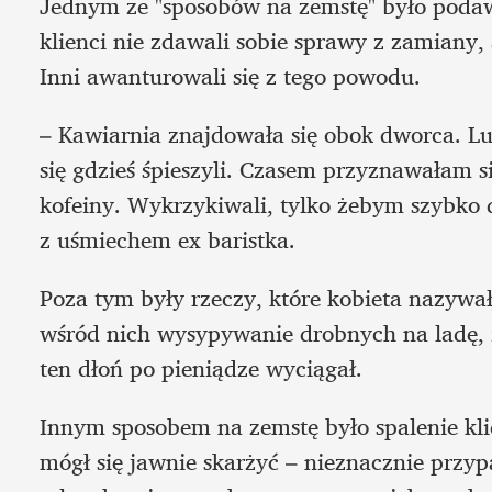
Jednym ze "sposobów na zemstę" było podaw
klienci nie zdawali sobie sprawy z zamiany, a
Inni awanturowali się z tego powodu.
– Kawiarnia znajdowała się obok dworca. Lu
się gdzieś śpieszyli. Czasem przyznawałam si
kofeiny. Wykrzykiwali, tylko żebym szybko d
z uśmiechem ex baristka.
Poza tym były rzeczy, które kobieta nazywał
wśród nich wysypywanie drobnych na ladę, z
ten dłoń po pieniądze wyciągał.
Innym sposobem na zemstę było spalenie klie
mógł się jawnie skarżyć – nieznacznie przypa