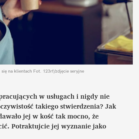
 się na klientach
Fot. 123rf/zdjęcie seryjne
pracujących w usługach i nigdy nie 
czywistość takiego stwierdzenia? Jak 
awało jej w kość tak mocno, że 
ić. Potraktujcie jej wyznanie jako 