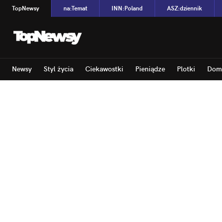
TopNewsy
na
:
Temat
INN
:
Poland
ASZ
:
dziennik
Newsy
Styl życia
Ciekawostki
Pieniądze
Plotki
Dom