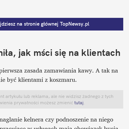
dziesz na stronie głównej
 TopNewsy.pl
ła, jak mści się na klientach
 pierwsza zasada zamawiania kawy. A tak na 
e być klientami z koszmaru. 
 artykułu lub reklama, ale nie widzisz żadnego z tych 
awienia prywatności możesz zmienić
 tutaj
.
naglanie kelnera czy podnoszenie na niego 
 pracujące w usługach mają obowiązek bycia 