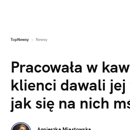
TopNewsy
Newsy
Pracowała w kawia
klienci dawali jej
jak się na nich m
Agnieszka Miastowska