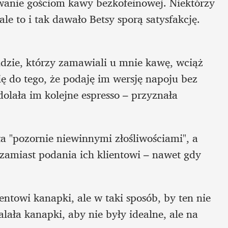
anie gościom kawy bezkofeinowej. Niektórzy 
le to i tak dawało Betsy sporą satysfakcję. 
dzie, którzy zamawiali u mnie kawę, wciąż 
ę do tego, że podaję im wersję napoju bez 
olała im kolejne espresso – przyznała 
a "pozornie niewinnymi złośliwościami", a 
amiast podania ich klientowi – nawet gdy 
ntowi kanapki, ale w taki sposób, by ten nie 
lała kanapki, aby nie były idealne, ale na 