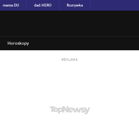
mama
:
DU
dad
:
HERO
Rozrywka
Horoskopy
REKLAMA