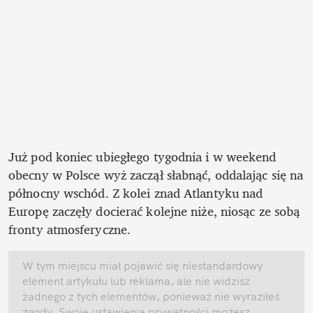
Już pod koniec ubiegłego tygodnia i w weekend 
obecny w Polsce wyż zaczął słabnąć, oddalając się na 
północny wschód. Z kolei znad Atlantyku nad 
Europę zaczęły docierać kolejne niże, niosąc ze sobą 
fronty atmosferyczne. 
W tym miejscu miał pojawić się niestandardowy 
element artykułu lub reklama, ale nie widzisz 
żadnego z tych elementów, ponieważ nie wyraziłeś 
zgody. Swoje ustawienia prywatności możesz 