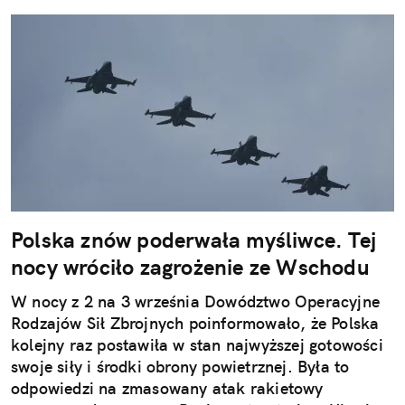
Polska znów poderwała myśliwce. Tej
nocy wróciło zagrożenie ze Wschodu
W nocy z 2 na 3 września Dowództwo Operacyjne
Rodzajów Sił Zbrojnych poinformowało, że Polska
kolejny raz postawiła w stan najwyższej gotowości
swoje siły i środki obrony powietrznej. Była to
odpowiedzi na zmasowany atak rakietowy