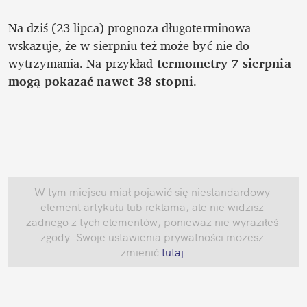
Na dziś (23 lipca) prognoza długoterminowa 
wskazuje, że w sierpniu też może być nie do 
wytrzymania. Na przykład 
termometry 7 sierpnia 
mogą pokazać nawet 38 stopni
. 
W tym miejscu miał pojawić się niestandardowy 
element artykułu lub reklama, ale nie widzisz 
żadnego z tych elementów, ponieważ nie wyraziłeś 
zgody. Swoje ustawienia prywatności możesz 
zmienić
 tutaj
.