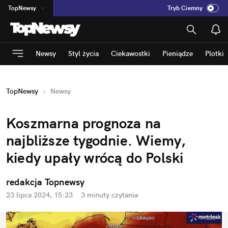
TopNewsy
Tryb Ciemny
na
:
Temat
INN
:
Poland
Newsy
Styl życia
Ciekawostki
Pieniądze
Plotki
ASZ
:
dziennik
mama
:
DU
TopNewsy
Newsy
dad
:
HERO
Rozrywka
Koszmarna prognoza na 
najbliższe tygodnie. Wiemy, 
kiedy upały wrócą do Polski
redakcja Topnewsy
23 lipca 2024, 15:23
·
3 minuty
 czytania