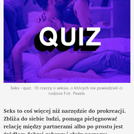
Seks – quiz. 15 rzeczy o seksie, o których nie powiedzieli ci 
rodzice
Fot. Pexels
Seks to coś więcej niż narzędzie do prokreacji. 
Zbliża do siebie ludzi, pomaga pielęgnować 
relację między partnerami albo po prostu jest 
źródłem dobrej zabawy i służy naszemu 