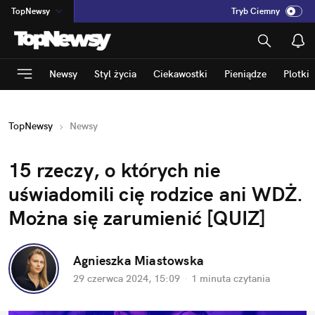
TopNewsy
Tryb Ciemny
na
:
Temat
INN
:
Poland
Newsy
Styl życia
Ciekawostki
Pieniądze
Plotki
ASZ
:
dziennik
mama
:
DU
TopNewsy
Newsy
dad
:
HERO
Rozrywka
15 rzeczy, o których nie 
uświadomili cię rodzice ani WDŻ. 
Można się zarumienić [QUIZ]
Agnieszka Miastowska
29 czerwca 2024, 15:09
·
1 minuta
 czytania