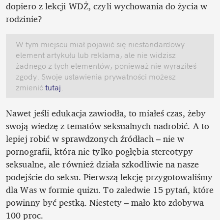
dopiero z lekcji WDŻ, czyli wychowania do życia w 
rodzinie? 
W tym miejscu miał pojawić się niestandardowy 
element artykułu lub reklama, ale nie widzisz 
żadnego z tych elementów, ponieważ nie wyraziłeś 
zgody. Swoje ustawienia prywatności możesz 
zmienić
 tutaj
.
Nawet jeśli edukacja zawiodła, to miałeś czas, żeby 
swoją wiedzę z tematów seksualnych nadrobić. A to 
lepiej robić w sprawdzonych źródłach – nie w 
pornografii, która nie tylko pogłębia stereotypy 
seksualne, ale również działa szkodliwie na nasze 
podejście do seksu. Pierwszą lekcję przygotowaliśmy 
dla Was w formie quizu. To zaledwie 15 pytań, które 
powinny być pestką. Niestety – mało kto zdobywa 
100 proc.