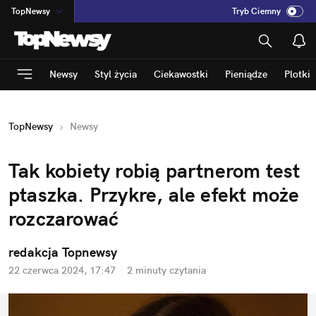
TopNewsy
Tryb Ciemny
na
:
Temat
INN
:
Poland
Newsy
Styl życia
Ciekawostki
Pieniądze
Plotki
ASZ
:
dziennik
mama
:
DU
TopNewsy
Newsy
dad
:
HERO
Rozrywka
Tak kobiety robią partnerom test 
ptaszka. Przykre, ale efekt może 
rozczarować
redakcja Topnewsy
22 czerwca 2024, 17:47
·
2 minuty
 czytania