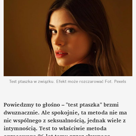
Test ptaszka w związku. Efekt może rozczarować
Fot. Pexels
Powiedzmy to głośno – "test ptaszka" brzmi 
dwuznacznie. Ale spokojnie, ta metoda nie ma 
nic wspólnego z seksualnością, jednak wiele z 
intymnością. Test to właściwie metoda 
opracowana 26 lat temu przez sławnego 