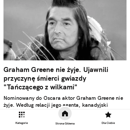
Graham Greene nie żyje. Ujawnili
przyczynę śmierci gwiazdy
"Tańczącego z wilkami"
Nominowany do Oscara aktor Graham Greene nie
żyje. Według relacji jego agenta, kanadyjski
artysta, który przez lata święcił triumfy w
Hollywood, zmarł "po długiej chorobie".
Kategorie
Dla Ciebie
Strona Główna